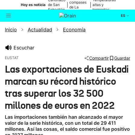
compases
|
|
Hoy es noticia
de San
altas y
de La
Sebastián
tormentas
Blanca
ES
Inicio
Actualidad
Economía
Actualidad
Buscador
Política
Escuchar
EUSTAT
Compartir
Guardar
Cultura
Las exportaciones de Euskadi
marcan su récord histórico
Ikusmiran
tras superar los 32 500
Eguraldia
millones de euros en 2022
Las importaciones también han alcanzado el mayor
valor de la serie histórica, con un total de 29 411
millones. Así las cosas, el saldo comercial fue positivo