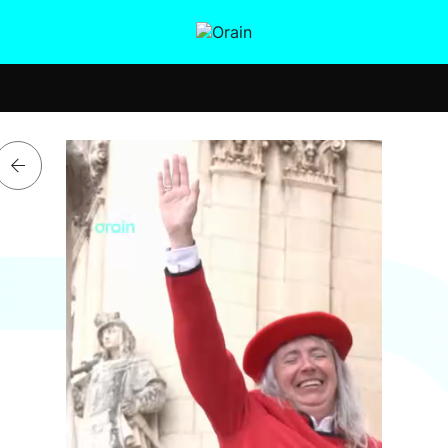
tura
Ikusmiran
Egural
Salud
Tecnología