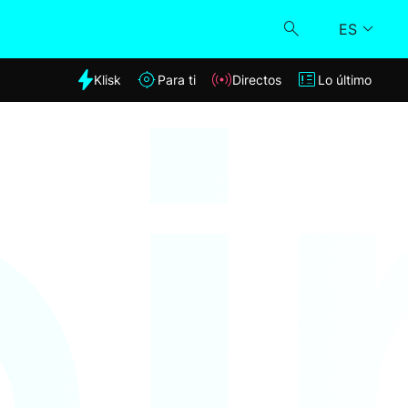
ES
dia
Klisk
Para ti
Directos
Lo último
Klisk
Directos
Para ti
Lo último