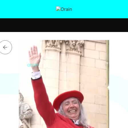
tura
Ikusmiran
Egural
Salud
Tecnología