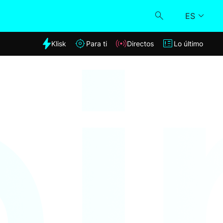
ES
dia
Klisk
Para ti
Directos
Lo último
Klisk
Directos
Para ti
Lo último