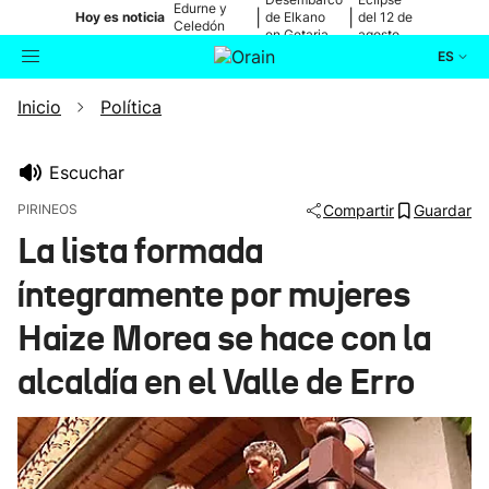
Edurne y
|
|
Hoy es noticia
de Elkano
del 12 de
Celedón
en Getaria
agosto
Txiki
ES
Inicio
Política
Actualidad
Buscador
Política
Escuchar
PIRINEOS
Compartir
Guardar
Cultura
La lista formada
íntegramente por mujeres
Ikusmiran
Haize Morea se hace con la
Eguraldia
alcaldía en el Valle de Erro