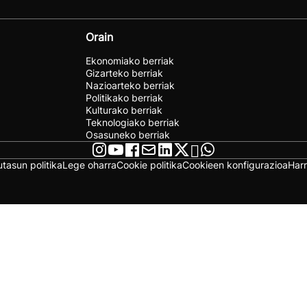
Orain
Ekonomiako berriak
Gizarteko berriak
Nazioarteko berriak
Politikako berriak
Kulturako berriak
Teknologiako berriak
Osasuneko berriak
utasun politika
Lege oharra
Cookie politika
Cookieen konfigurazioa
Har