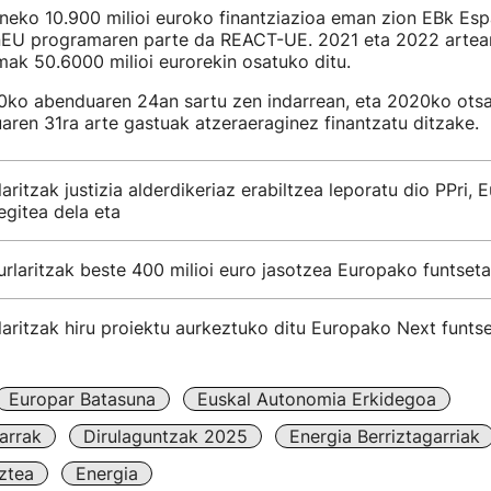
ko 10.900 milioi euroko finantziazioa eman zion EBk Espa
EU programaren parte da REACT-UE. 2021 eta 2022 artea
mak 50.6000 milioi eurorekin osatuko ditu.
o abenduaren 24an sartu zen indarrean, eta 2020ko otsai
ren 31ra arte gastuak atzeraeraginez finantzatu ditzake.
aritzak justizia alderdikeriaz erabiltzea leporatu dio PPri,
egitea dela eta
urlaritzak beste 400 milioi euro jasotzea Europako funtseta
aritzak hiru proiektu aurkeztuko ditu Europako Next funts
Europar Batasuna
Euskal Autonomia Erkidegoa
arrak
Dirulaguntzak 2025
Energia Berriztagarriak
ztea
Energia