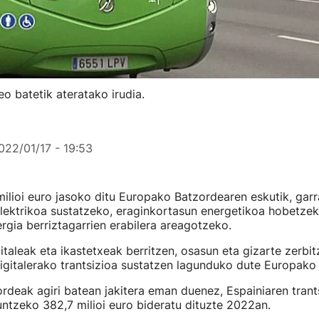
o batetik ateratako irudia.
022/01/17 - 19:53
ilioi euro jasoko ditu Europako Batzordearen eskutik, garr
ektrikoa sustatzeko, eraginkortasun energetikoa hobetzeko
rgia berriztagarrien erabilera areagotzeko.
italeak eta ikastetxeak berritzen, osasun eta gizarte zerb
gitalerako trantsizioa sustatzen lagunduko dute Europako 
deak agiri batean jakitera eman duenez, Espainiaren trantsi
ntzeko 382,7 milioi euro bideratu dituzte 2022an.