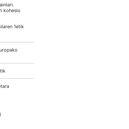
iniari.
n kohesio
laren 1etik
 Europako
tik
etara