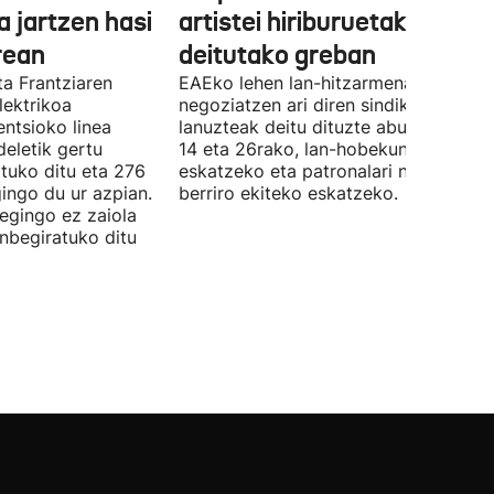
a jartzen hasi
artistei hiriburuetako jaiet
rean
deitutako greban
ta Frantziaren
EAEko lehen lan-hitzarmena
lektrikoa
negoziatzen ari diren sindikatuek
ntsioko linea
lanuzteak deitu dituzte abuztuaren 5,
eletik gertu
14 eta 26rako, lan-hobekuntzak
tuko ditu eta 276
eskatzeko eta patronalari negoziazio
ingo du ur azpian.
berriro ekiteko eskatzeko.
 egingo ez zaiola
inbegiratuko ditu