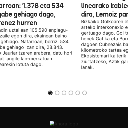
arroan: 1.378 eta 534
linearako kable
gabe gehiago dago,
dira, Lemoiz pa
renez hurren
Bizkaiko Golkoaren e
arteko interkonexio e
din uztailean 105.590 enplegu-
gertuago dago. Goi te
zaile egon dira, ekainean baino
honek Gatika eta Bord
 gehiago. Nafarroan, berriz, 534
dagoen Cubnezais ba
be gehiago izan dira, 28.843.
kilometroko tartea eg
 Jaurlaritzaren arabera, datu hori
Ekosistemari kalterik
at langile lan-merkatuan
ziurtatzeko, Aztik ga
earekin lotuta dago.
lanak.