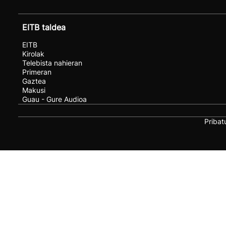
EITB taldea
EITB
Kirolak
Telebista nahieran
Primeran
Gaztea
Makusi
Guau - Gure Audioa
Pribat