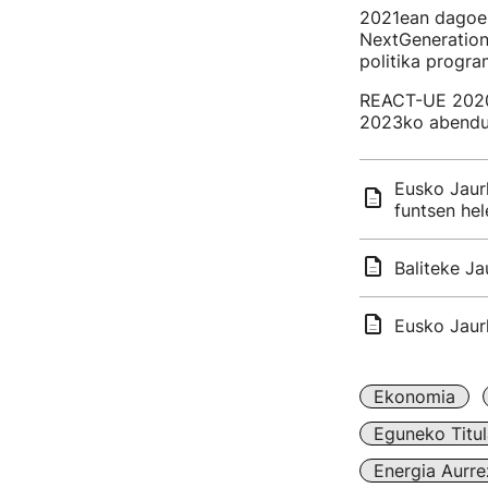
2021ean dagoene
NextGeneration
politika progra
REACT-UE 2020k
2023ko abendua
Eusko Jaurl
funtsen hel
Baliteke Ja
Eusko Jaurl
Ekonomia
Eguneko Titul
Energia Aurre