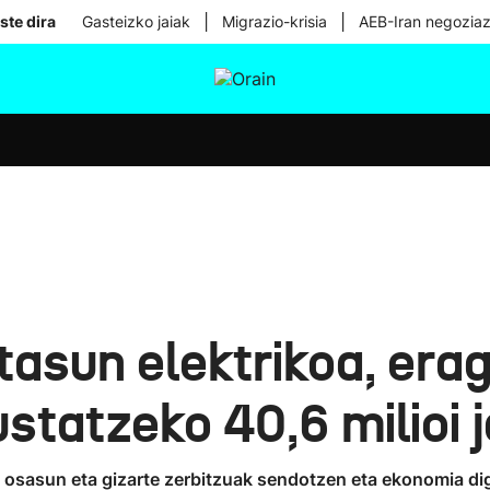
|
|
ste dira
Gasteizko jaiak
Migrazio-krisia
AEB-Iran negoziaz
tura
Ikusmiran
Egural
Osasuna
Teknologia
asun elektrikoa, era
ustatzeko 40,6 milioi 
n, osasun eta gizarte zerbitzuak sendotzen eta ekonomia di