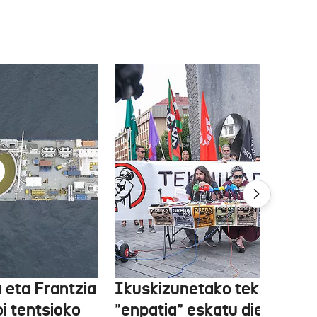
 eta Frantzia
Ikuskizunetako teknikariek
oi tentsioko
"enpatia" eskatu diete