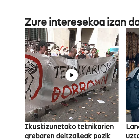
Zure interesekoa izan d
Ikuskizunetako teknikarien
Lan
grebaren deitzaileak pozik
uzt