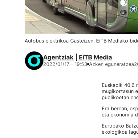
Autobus elektrikoa Gasteizen. EiTB Mediako bide
Agentziak | EiTB Media
2022/01/17 - 19:53
Azken eguneratzea
2
Euskadik 40,6 m
mugikortasun el
publikoetan ene
Era berean, osp
eta ekonomia di
Europako Batzor
ekologikoa lagu