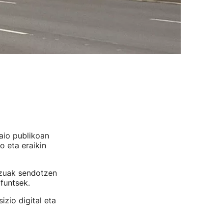
aio publikoan
 eta eraikin
itzuak sendotzen
funtsek.
zio digital eta