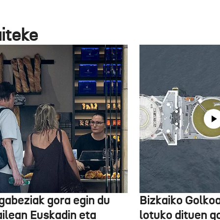
aiteke
gabeziak gora egin du
Bizkaiko Golkoa
ailean Euskadin eta
lotuko dituen g