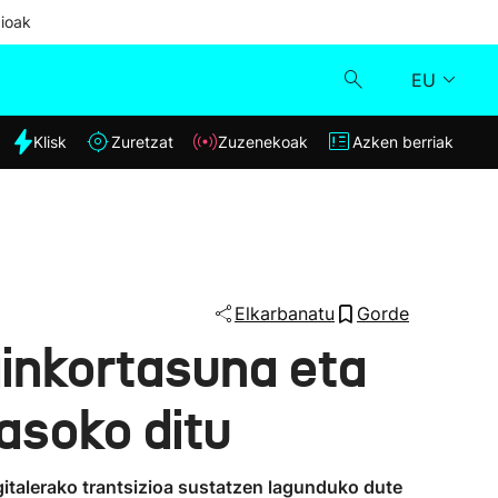
ioak
EU
dia
Klisk
Zuretzat
Zuzenekoak
Azken berriak
Klisk
Zuzenekoak
Zuretzat
Elkarbanatu
Gorde
ginkortasuna eta
Azken berriak
jasoko ditu
gitalerako trantsizioa sustatzen lagunduko dute