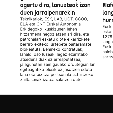
agertu dira, lanuzteak izan
Naf
duen jarraipenarekin
lan
Teknikariok, ESK, LAB, UGT, CCOO,
hur
ELA eta CNT Euskal Autonomia
Euska
Erkidegoko ikuskizunen lehen
eskat
hitzarmena negoziatzen ari dira, eta
1.378
patronalari eskatu diote elkarrizketei
langa
berriro ekiteko, urtebete baitaramate
Eusko
blokeatuta. Behineko kontratuak,
hainb
lanaldi oso luzeak, legez ezarritako
sartz
atsedenaldiak ez errespetatzea,
jaiegunetan zein gaueko ordutegian lan
egiteagatiko plusik ez jasotzea edota
lana eta bizitza pertsonala uztartzeko
zailtasunak izatea salatzen dute.