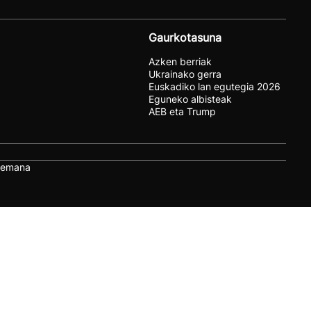
Gaurkotasuna
Azken berriak
Ukrainako gerra
Euskadiko lan egutegia 2026
Eguneko albisteak
AEB eta Trump
remana