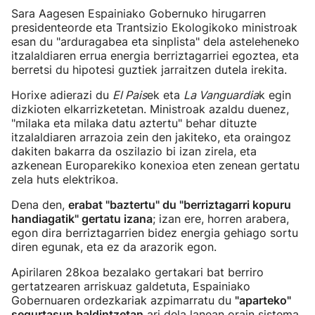
Sara Aagesen Espainiako Gobernuko hirugarren
presidenteorde eta Trantsizio Ekologikoko ministroak
esan du "arduragabea eta sinplista" dela asteleheneko
itzalaldiaren errua energia berriztagarriei egoztea, eta
berretsi du hipotesi guztiek jarraitzen dutela irekita.
Horixe adierazi du
El Pais
ek eta
La Vanguardia
k egin
dizkioten elkarrizketetan. Ministroak azaldu duenez,
"milaka eta milaka datu aztertu" behar dituzte
itzalaldiaren arrazoia zein den jakiteko, eta oraingoz
dakiten bakarra da oszilazio bi izan zirela, eta
azkenean Europarekiko konexioa eten zenean gertatu
zela huts elektrikoa.
Dena den,
erabat "baztertu" du "berriztagarri kopuru
handiagatik" gertatu izana
; izan ere, horren arabera,
egon dira berriztagarrien bidez energia gehiago sortu
diren egunak, eta ez da arazorik egon.
Apirilaren 28koa bezalako gertakari bat berriro
gertatzearen arriskuaz galdetuta, Espainiako
Gobernuaren ordezkariak azpimarratu du
"aparteko"
segurtasun baldintzetan
ari dela lanean orain sistema