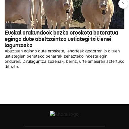
Euskal erakundeek bazka erosketa bateratua
egingo dute abeltzaintza ustiategi txikienei
laguntzeko
Abuztuan egingo dute erosketa, lehorteak gogorren jo dituen
ustiategien benetako beharrak zehazteko inkesta egin
ondoren. Dirulaguntza zuzenak, berriz, urte amaieran aztertuko
dituzte.