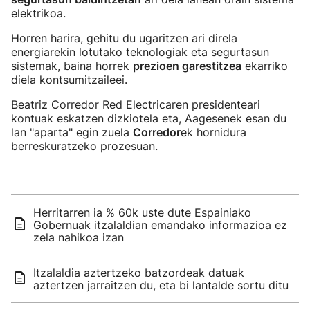
elektrikoa.
Horren harira, gehitu du ugaritzen ari direla
energiarekin lotutako teknologiak eta segurtasun
sistemak, baina horrek
prezioen garestitzea
ekarriko
diela kontsumitzaileei.
Beatriz Corredor Red Electricaren presidenteari
kontuak eskatzen dizkiotela eta, Aagesenek esan du
lan "aparta" egin zuela
Corredor
ek hornidura
berreskuratzeko prozesuan.
Herritarren ia % 60k uste dute Espainiako
Gobernuak itzalaldian emandako informazioa ez
zela nahikoa izan
Itzalaldia aztertzeko batzordeak datuak
aztertzen jarraitzen du, eta bi lantalde sortu ditu