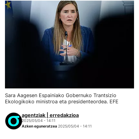
Sara Aagesen Espainiako Gobernuko Trantsizio
Ekologikoko ministroa eta presidenteordea. EFE
agentziak | erredakzioa
2025/05/04 - 14:11
Azken eguneratzea
2025/05/04 - 14:11