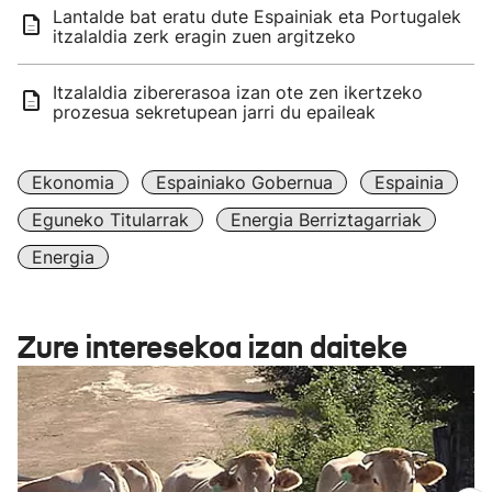
Lantalde bat eratu dute Espainiak eta Portugalek
itzalaldia zerk eragin zuen argitzeko
Itzalaldia zibererasoa izan ote zen ikertzeko
prozesua sekretupean jarri du epaileak
Ekonomia
Espainiako Gobernua
Espainia
Eguneko Titularrak
Energia Berriztagarriak
Energia
Zure interesekoa izan daiteke