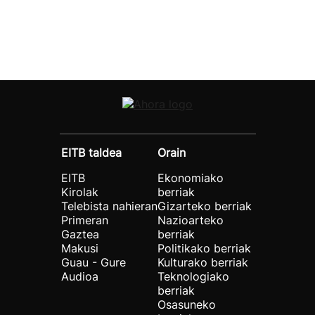
EITB taldea
Orain
EITB
Ekonomiako
Kirolak
berriak
Telebista nahieran
Gizarteko berriak
Primeran
Nazioarteko
Gaztea
berriak
Makusi
Politikako berriak
Guau - Gure
Kulturako berriak
Audioa
Teknologiako
berriak
Osasuneko