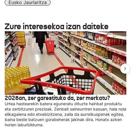
Eusko Jaurlaritza
Zure interesekoa izan daiteke
2026an, zer garestituko da, zer merkatu?
Urtea hastearekin batera eguneratu dituzte hainbat produktu
eta zerbitzuren prezioak. Zenbait salneurriren kasuan, hala nola
elikagaiena edo etxebizitzena, zaila da aurreikuspenak egitea,
baina beste batzuen gorabeherak jakinak dira. Honatx azken
horien laburbilduma.