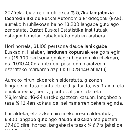
2025eko bigarren hiruhilekoa
% 5,7ko langabezia
tasarekin
itxi du Euskal Autonomia Erkidegoak (EAE),
aurreko hiruhilekoan baino 13.200 langabe gutxiago
zenbatuta, Eustat Euskal Estatistika Institutuak
ostegun honetan zabaldutako datuen arabera.
Hori horrela, 61.100 pertsona daude
lanik gabe
Euskadin. Halaber,
landunen kopurua
k ere gora egin
du (18.900 pertsona gehiago) bigarren hiruhilekoan,
eta 1.010.400era iritsi da, pasa den maiatzean
ezarritako markaren azpitik (1.029.149 afiliatu).
Aurreko hiruhilekoarekin alderatuta, gizonen
langabezia tasa puntu eta erdi jaitsi da, %5,3raino, eta
emakumeena, berriz, puntu bat jaitsi da, eta
%6,1eraino. 16-24 urteko gazteen kasuan, langabezia
tasa % 12,4an kokatu da, sei hamarren behera eginda.
Lurraldeka, eta azken hiruhilekoarekin alderatuta,
6.800 langabe gutxiago daude
Bizkaia
n eta guztira
37.400 dira; hortaz, langabezia tasak % 6,7ra jaitsi da