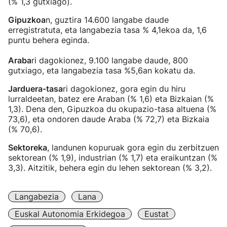
(% 1,3 gutxiago).
Gipuzkoa
n, guztira 14.600 langabe daude
erregistratuta, eta langabezia tasa % 4,1ekoa da, 1,6
puntu behera eginda.
Araba
ri dagokionez, 9.100 langabe daude, 800
gutxiago, eta langabezia tasa %5,6an kokatu da.
Jarduera-tasa
ri dagokionez, gora egin du hiru
lurraldeetan, batez ere Araban (% 1,6) eta Bizkaian (%
1,3). Dena den, Gipuzkoa du okupazio-tasa altuena (%
73,6), eta ondoren daude Araba (% 72,7) eta Bizkaia
(% 70,6).
Sektoreka
, landunen kopuruak gora egin du zerbitzuen
sektorean (% 1,9), industrian (% 1,7) eta eraikuntzan (%
3,3). Aitzitik, behera egin du lehen sektorean (% 3,2).
Langabezia
Lana
Euskal Autonomia Erkidegoa
Eustat