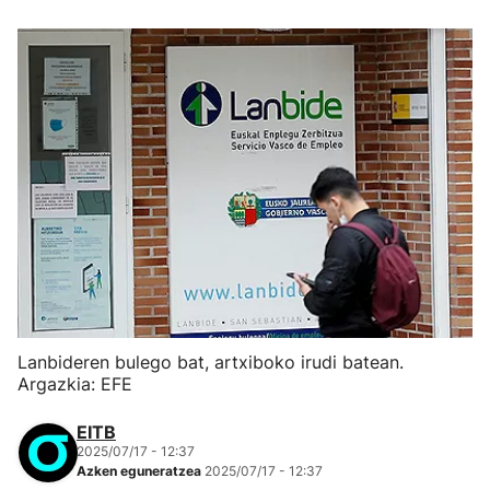
Lanbideren bulego bat, artxiboko irudi batean.
Argazkia: EFE
EITB
2025/07/17 - 12:37
Azken eguneratzea
2025/07/17 - 12:37