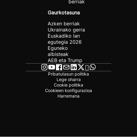
berriak
Gaurkotasuna
Azken berriak
Ukrainako gerra
Euskadiko lan
egutegia 2026
Eguneko
albisteak
AEB eta Trump
Pribatutasun politika
Lege oharra
Cookie politika
Cookieen konfigurazioa
Harremana