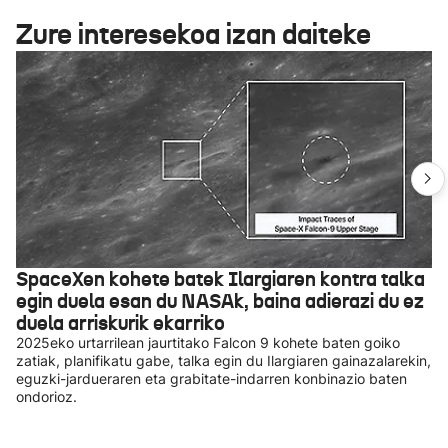
Zure interesekoa izan daiteke
SpaceXen kohete batek Ilargiaren kontra talka
egin duela esan du NASAk, baina adierazi du ez
duela arriskurik ekarriko
2025eko urtarrilean jaurtitako Falcon 9 kohete baten goiko
zatiak, planifikatu gabe, talka egin du Ilargiaren gainazalarekin,
eguzki-jardueraren eta grabitate-indarren konbinazio baten
ondorioz.