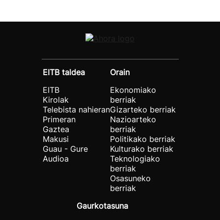
EITB taldea
Orain
EITB
Ekonomiako
Kirolak
berriak
Telebista nahieran
Gizarteko berriak
Primeran
Nazioarteko
Gaztea
berriak
Makusi
Politikako berriak
Guau - Gure
Kulturako berriak
Audioa
Teknologiako
berriak
Osasuneko
berriak
Gaurkotasuna