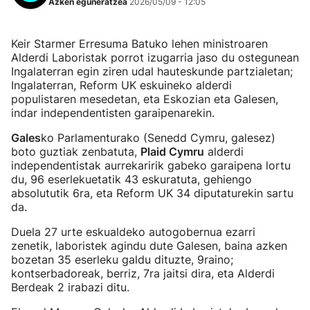
Azken eguneratzea
2026/05/09 - 12:05
Keir Starmer Erresuma Batuko lehen ministroaren
Alderdi Laboristak porrot izugarria jaso du ostegunean
Ingalaterran egin ziren udal hauteskunde partzialetan;
Ingalaterran, Reform UK eskuineko alderdi
populistaren mesedetan, eta Eskozian eta Galesen,
indar independentisten garaipenarekin.
Gales
ko Parlamenturako (Senedd Cymru, galesez)
boto guztiak zenbatuta,
Plaid Cymru
alderdi
independentistak aurrekaririk gabeko garaipena lortu
du, 96 eserlekuetatik 43 eskuratuta, gehiengo
absolututik 6ra, eta Reform UK 34 diputaturekin sartu
da.
Duela 27 urte eskualdeko autogobernua ezarri
zenetik, laboristek agindu dute Galesen, baina azken
bozetan 35 eserleku galdu dituzte, 9raino;
kontserbadoreak, berriz, 7ra jaitsi dira, eta Alderdi
Berdeak 2 irabazi ditu.