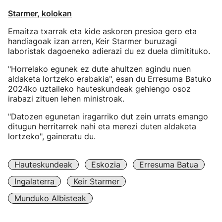
Starmer, kolokan
Emaitza txarrak eta kide askoren presioa gero eta
handiagoak izan arren, Keir Starmer buruzagi
laboristak dagoeneko adierazi du ez duela dimitituko.
"Horrelako egunek ez dute ahultzen agindu nuen
aldaketa lortzeko erabakia", esan du Erresuma Batuko
2024ko uztaileko hauteskundeak gehiengo osoz
irabazi zituen lehen ministroak.
"Datozen egunetan iragarriko dut zein urrats emango
ditugun herritarrek nahi eta merezi duten aldaketa
lortzeko", gaineratu du.
Hauteskundeak
Eskozia
Erresuma Batua
Ingalaterra
Keir Starmer
Munduko Albisteak