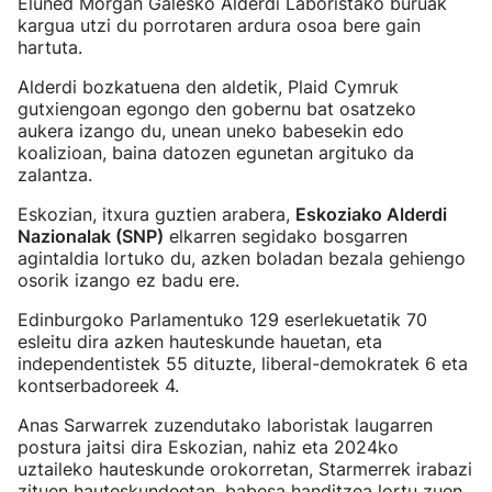
Eluned Morgan Galesko Alderdi Laboristako buruak
kargua utzi du porrotaren ardura osoa bere gain
hartuta.
Alderdi bozkatuena den aldetik, Plaid Cymruk
gutxiengoan egongo den gobernu bat osatzeko
aukera izango du, unean uneko babesekin edo
koalizioan, baina datozen egunetan argituko da
zalantza.
Eskozian, itxura guztien arabera,
Eskoziako Alderdi
Nazionalak (SNP)
elkarren segidako bosgarren
agintaldia lortuko du, azken boladan bezala gehiengo
osorik izango ez badu ere.
Edinburgoko Parlamentuko 129 eserlekuetatik 70
esleitu dira azken hauteskunde hauetan, eta
independentistek 55 dituzte, liberal-demokratek 6 eta
kontserbadoreek 4.
Anas Sarwarrek zuzendutako laboristak laugarren
postura jaitsi dira Eskozian, nahiz eta 2024ko
uztaileko hauteskunde orokorretan, Starmerrek irabazi
zituen hauteskundeetan, babesa handitzea lortu zuen.