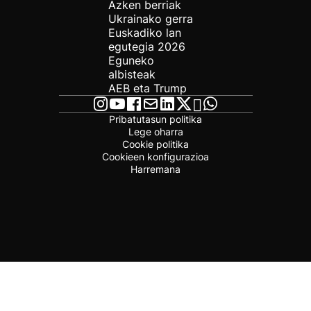
Azken berriak
Ukrainako gerra
Euskadiko lan
egutegia 2026
Eguneko
albisteak
AEB eta Trump
Pribatutasun politika
Lege oharra
Cookie politika
Cookieen konfigurazioa
Harremana