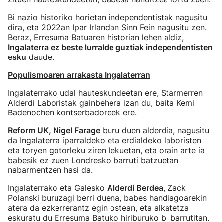
Bi nazio historiko horietan independentistak nagusitu
dira, eta 2022an Ipar Irlandan Sinn Fein nagusitu zen.
Beraz, Erresuma Batuaren historian lehen aldiz,
Ingalaterra ez beste lurralde guztiak independentisten
esku
daude.
Populismoaren arrakasta Ingalaterran
Ingalaterrako udal hauteskundeetan ere, Starmerren
Alderdi Laboristak gainbehera izan du, baita Kemi
Badenochen kontserbadoreek ere.
Reform UK, Nigel Farage
buru duen alderdia, nagusitu
da Ingalaterra iparraldeko eta erdialdeko laboristen
eta toryen gotorleku ziren lekuetan, eta orain arte ia
babesik ez zuen Londresko barruti batzuetan
nabarmentzen hasi da.
Ingalaterrako eta Galesko
Alderdi Berdea
, Zack
Polanski buruzagi berri duena, babes handiagoarekin
atera da ezkerrerantz egin ostean, eta alkatetza
eskuratu du Erresuma Batuko hiriburuko bi barrutitan.