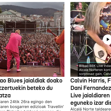
ao Blues jaialdiak doako
Calvin Harris, 
tzertuekin beteko du
Dani Fernandez
atza
Live jaialdiaren
laren 24tik 26ra egingo den
eguneko izar di
diaren bosgarren edizioak Travellin'
Alcalá Norte taldear