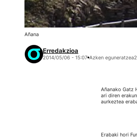
Añana
Erredakzioa
2014/05/06 - 15:07
Azken eguneratzea
2
Añanako Gatz H
ari diren eraku
aurkeztea eraba
Erabaki hori Fu