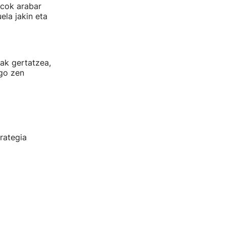
scok arabar
ela jakin eta
ak gertatzea,
ngo zen
rategia