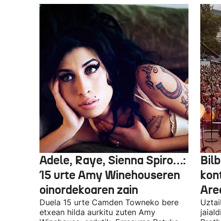
Adele, Raye, Sienna Spiro…:
Bilb
15 urte Amy Winehouseren
kon
oinordekoaren zain
Are
Duela 15 urte Camden Towneko bere
Uztai
etxean hilda aurkitu zuten Amy
jaial