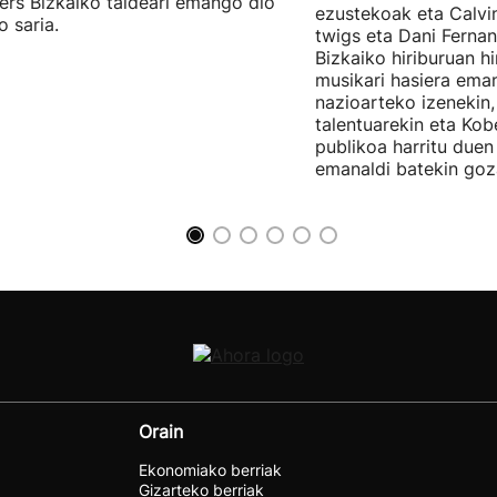
ers Bizkaiko taldeari emango dio
ezustekoak eta Calvin
o saria.
twigs eta Dani Ferna
Bizkaiko hiriburuan h
musikari hasiera eman
nazioarteko izenekin,
talentuarekin eta Ko
publikoa harritu due
emanaldi batekin goz
Orain
Ekonomiako berriak
Gizarteko berriak