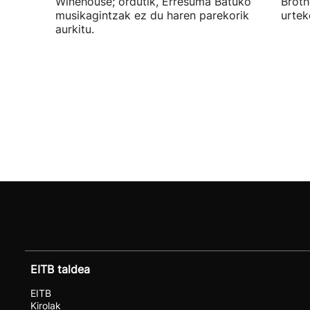
Winehouse; ordutik, Erresuma Batuko
Broth
musikagintzak ez du haren parekorik
urtek
aurkitu.
EITB taldea
EITB
Kirolak