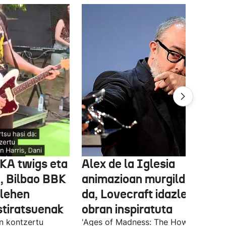
FKA twigs eta
Alex de la Iglesia
, Bilbao BBK
animazioan murgilduko
 lehen
da, Lovecraft idazlearen
stiratsuenak
obran inspiratuta
en kontzertu
'Ages of Madness: The Howling of th