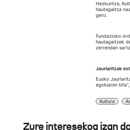
Hezkuntza, Kult
hautagaitza naz
gero.
Fundazioko ord
hautagaitzek de
zerrendan sartz
Jaurlaritzak es
Eusko Jaurlarit
egokiaren bila
Kultura
A
Zure interesekoa izan d