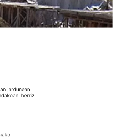
an jardunean
ndakoan, berriz
niako