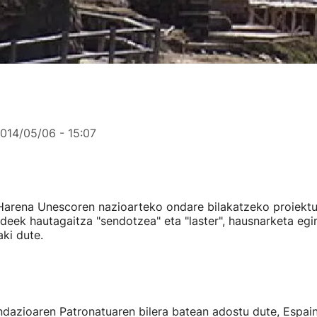
014/05/06 - 15:07
arena Unescoren nazioarteko ondare bilakatzeko proiektu
ndeek hautagaitza "sendotzea" eta "laster", hausnarketa egi
ki dute.
ndazioaren Patronatuaren bilera batean adostu dute, Espai