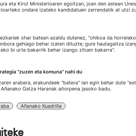
ura eta Kirol Ministerioaren egoitzan, joan den astean Une
ioarteko ondare izateko kandidatuen zerrendatik at utzi zu
ezkariek ohar batean azaldu dutenez, "ohikoa da horrelako
nbora gehiago behar izaten dituzte; gure hautagaitza iza
eko bi urte bakarrik behar izango zituen bakarra".
trategia "zuzen eta komuna" nahi du
zaren arabera, erakundeek "batera" lan egin behar dute "est
", Añanako Gatza Haranak aitorpena jasoko badu.
raba
Añanako Kuadrilla
aiteke