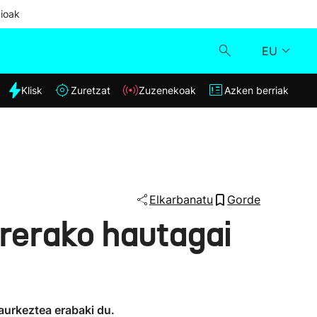
ioak
EU
dia
Klisk
Zuretzat
Zuzenekoak
Azken berriak
Klisk
Zuzenekoak
Zuretzat
Elkarbanatu
Gorde
rerako hautagai
Azken berriak
 aurkeztea erabaki du.