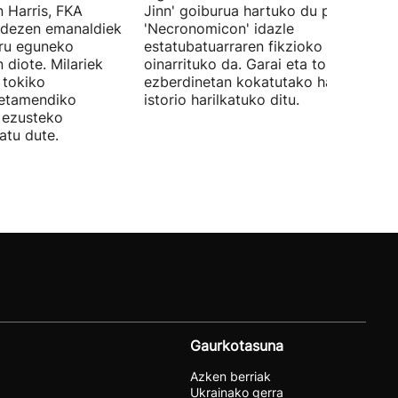
 Harris, FKA
Jinn' goiburua hartuko du pelikulak, e
ndezen emanaldiek
'Necronomicon' idazle
iru eguneko
estatubatuarraren fikzioko liburuan
 diote. Milariek
oinarrituko da. Garai eta toki
 tokiko
ezberdinetan kokatutako hainbat
betamendiko
istorio harilkatuko ditu.
n ezusteko
atu dute.
Gaurkotasuna
Azken berriak
Ukrainako gerra