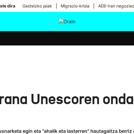
|
|
ste dira
Gasteizko jaiak
Migrazio-krisia
AEB-Iran negoziaz
tura
Ikusmiran
Egural
Osasuna
Teknologia
rana Unescoren onda
narketa egin eta "ahalik eta lasterren" hautagaitza berriz