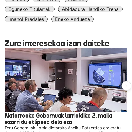
Eguneko Titularrak
Abidadura Handiko Trena
Imanol Pradales
Eneko Andueza
Zure interesekoa izan daiteke
Nafarroako Gobernuak larrialdiko 2. maila
ezarri du eklipsea dela eta
Foru Gobernuak Larrialdietarako Aholku Batzordea ere eratu