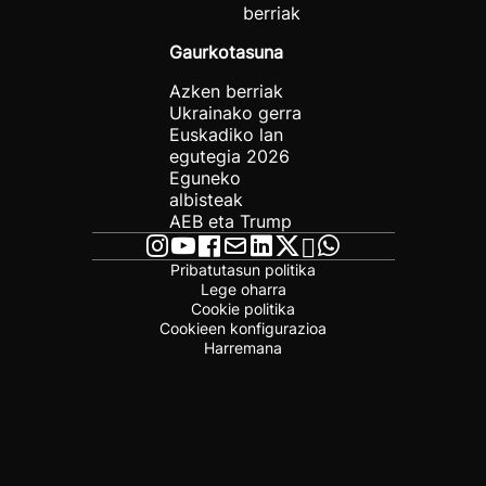
berriak
Gaurkotasuna
Azken berriak
Ukrainako gerra
Euskadiko lan
egutegia 2026
Eguneko
albisteak
AEB eta Trump
Pribatutasun politika
Lege oharra
Cookie politika
Cookieen konfigurazioa
Harremana