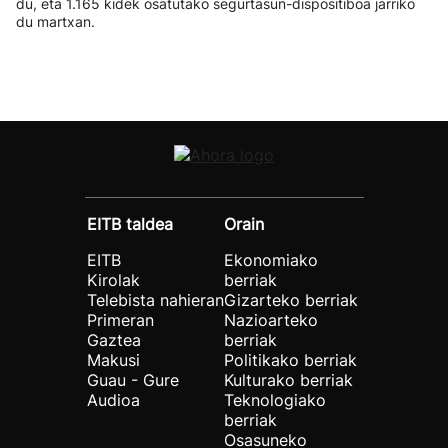
du, eta 1.165 kidek osatutako segurtasun-dispositiboa jarriko
du martxan.
EITB taldea
Orain
EITB
Ekonomiako
Kirolak
berriak
Telebista nahieran
Gizarteko berriak
Primeran
Nazioarteko
Gaztea
berriak
Makusi
Politikako berriak
Guau - Gure
Kulturako berriak
Audioa
Teknologiako
berriak
Osasuneko