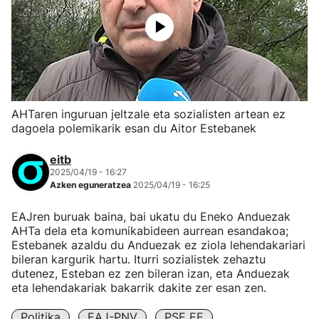
AHTaren inguruan jeltzale eta sozialisten artean ez
dagoela polemikarik esan du Aitor Estebanek
eitb
2025/04/19 - 16:27
Azken eguneratzea
2025/04/19 - 16:25
EAJren buruak baina, bai ukatu du Eneko Anduezak
AHTa dela eta komunikabideen aurrean esandakoa;
Estebanek azaldu du Anduezak ez ziola lehendakariari
bileran kargurik hartu. Iturri sozialistek zehaztu
dutenez, Esteban ez zen bileran izan, eta Anduezak
eta lehendakariak bakarrik dakite zer esan zen.
Politika
EAJ-PNV
PSE EE