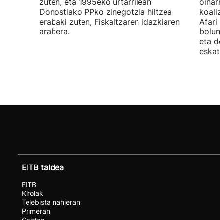
zuten, eta 1995eko urtarrilean
oinar
Donostiako PPko zinegotzia hiltzea
koali
erabaki zuten, Fiskaltzaren idazkiaren
Afari
arabera.
bolun
eta d
eskat
EITB taldea
EITB
Kirolak
Telebista nahieran
Primeran
Gaztea