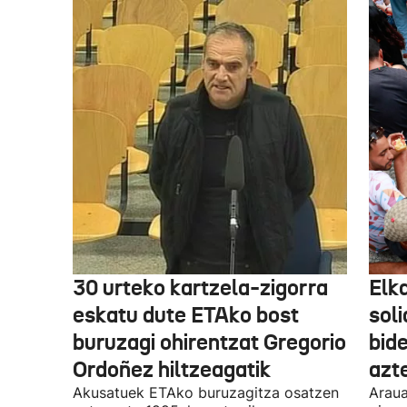
30 urteko kartzela-zigorra
Elka
eskatu dute ETAko bost
sol
buruzagi ohirentzat Gregorio
bide
Ordoñez hiltzeagatik
azte
Akusatuek ETAko buruzagitza osatzen
Araua