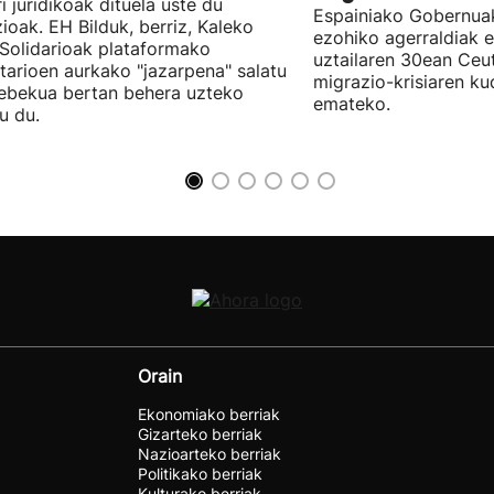
ri juridikoak dituela uste du
Espainiako Gobernuak
zioak. EH Bilduk, berriz, Kaleko
ezohiko agerraldiak e
 Solidarioak plataformako
uztailaren 30ean Ceu
tarioen aurkako "jazarpena" salatu
migrazio-krisiaren ku
ebekua bertan behera uzteko
emateko.
u du.
Orain
Ekonomiako berriak
Gizarteko berriak
Nazioarteko berriak
Politikako berriak
Kulturako berriak