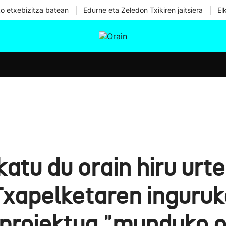
|
|
ko etxebizitza batean
Edurne eta Zeledon Txikiren jaitsiera
El
tura
Ikusmiran
Egural
Osasuna
Teknologia
katu du orain hiru urt
xapelketaren inguruk
 proiektua "munduko 