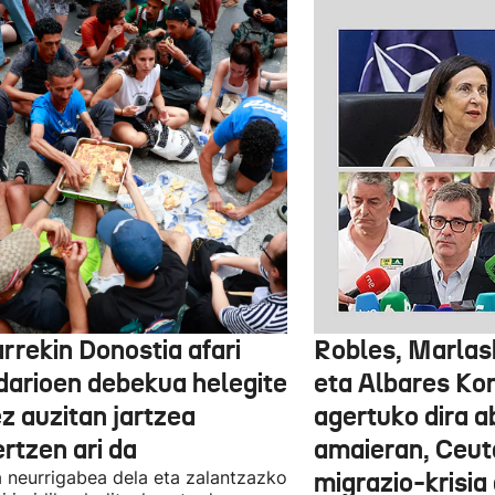
rrekin Donostia afari
Robles, Marlas
idarioen debekua helegite
eta Albares Ko
z auzitan jartzea
agertuko dira 
rtzen ari da
amaieran, Ceut
 neurrigabea dela eta zalantzazko
migrazio-krisia