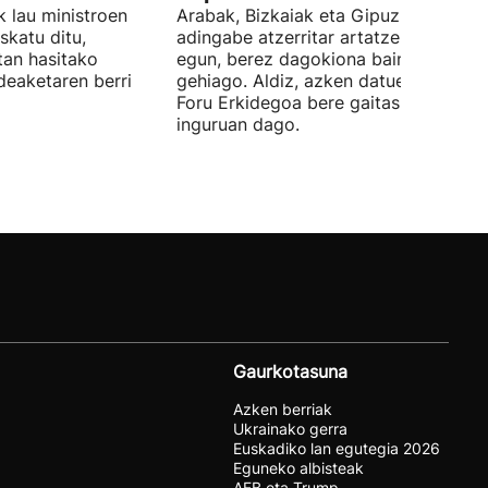
 lau ministroen
Arabak, Bizkaiak eta Gipuzkoak 843
skatu ditu,
adingabe atzerritar artatzen dituzte
tan hasitako
egun, berez dagokiona baino 65
deaketaren berri
gehiago. Aldiz, azken datuen arabera,
Foru Erkidegoa bere gaitasunaren % 
inguruan dago.
Gaurkotasuna
Azken berriak
Ukrainako gerra
Euskadiko lan egutegia 2026
Eguneko albisteak
AEB eta Trump