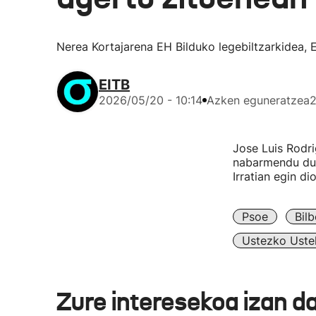
Nerea Kortajarena EH Bilduko legebiltzarkidea, E
EITB
2026/05/20 - 10:14
Azken eguneratzea
2
Jose Luis Rodri
nabarmendu du, 
Irratian egin di
Psoe
Bilb
Ustezko Ustel
Zure interesekoa izan d