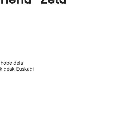
 hobe dela
rkideak Euskadi