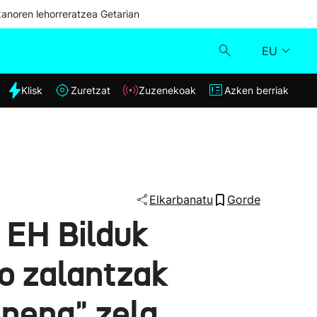
kanoren lehorreratzea Getarian
EU
dia
Klisk
Zuretzat
Zuzenekoak
Azken berriak
Klisk
Zuzenekoak
Zuretzat
Elkarbanatu
Gorde
e EH Bilduk
Azken berriak
o zalantzak
onena" zela