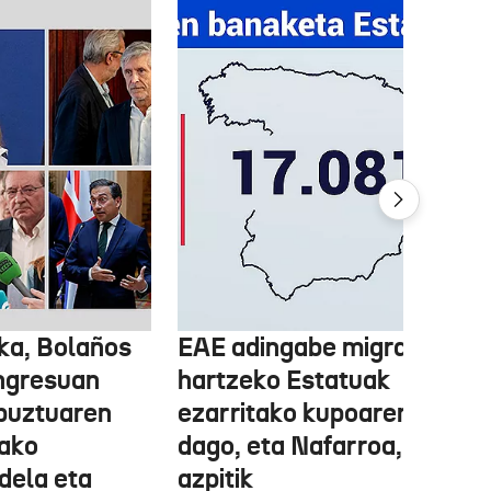
ka, Bolaños
EAE adingabe migratzailea
ngresuan
hartzeko Estatuak
abuztuaren
ezarritako kupoaren gainet
ako
dago, eta Nafarroa, berriz,
 dela eta
azpitik