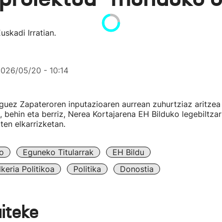
uskadi Irratian.
026/05/20 - 10:14
guez Zapateroren inputazioaren aurrean zuhurtziaz aritzea
behin eta berriz, Nerea Kortajarena EH Bilduko legebiltza
oten elkarrizketan.
o
Eguneko Titularrak
EH Bildu
keria Politikoa
Politika
Donostia
aiteke