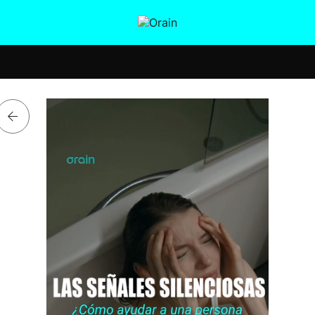
tura
Ikusmiran
Egural
Salud
Tecnología