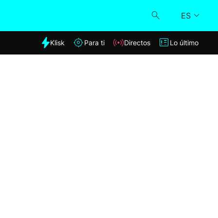
ES
dia
Klisk
Para ti
Directos
Lo último
Klisk
Directos
Para ti
Lo último