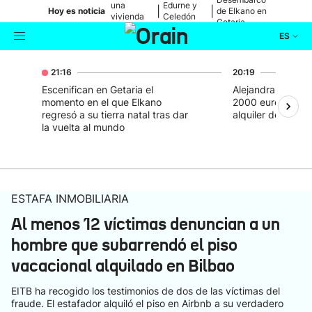
una
Edurne y
|
|
Hoy es noticia
de Elkano en
vivienda
Celedón
Getaria
de Bilbao
Txiki
ES
Actualidad
21:16
20:19
Buscador
Escenifican en Getaria el
Alejandra relata
momento en el que Elkano
2000 euros en la 
Política
regresó a su tierra natal tras dar
alquiler de un pis
la vuelta al mundo
Cultura
Ikusmiran
ESTAFA INMOBILIARIA
Al menos 12 víctimas denuncian a un
Eguraldia
hombre que subarrendó el piso
vacacional alquilado en Bilbao
EITB ha recogido los testimonios de dos de las víctimas del
fraude. El estafador alquiló el piso en Airbnb a su verdadero