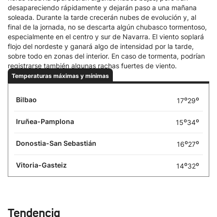
desapareciendo rápidamente y dejarán paso a una mañana
soleada. Durante la tarde crecerán nubes de evolución y, al
final de la jornada, no se descarta algún chubasco tormentoso,
especialmente en el centro y sur de Navarra. El viento soplará
flojo del nordeste y ganará algo de intensidad por la tarde,
sobre todo en zonas del interior. En caso de tormenta, podrían
registrarse también algunas rachas fuertes de viento.
Temperaturas máximas y mínimas
Bilbao
º
º
17
29
Iruñea-Pamplona
º
º
15
34
Donostia-San Sebastián
º
º
16
27
Vitoria-Gasteiz
º
º
14
32
Tendencia