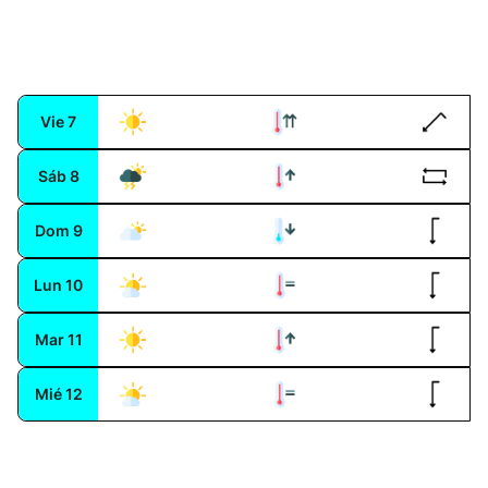
Vie
7
Sáb
8
Dom
9
Lun
10
Mar
11
Mié
12