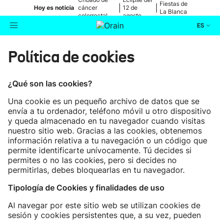
Fiestas de
|
|
Hoy es noticia
cáncer
12 de
La Blanca
colorrectal
agosto
ES
Actualidad
Política de cookies
Buscador
Política
¿Qué son las cookies?
Una cookie es un pequeño archivo de datos que se
Cultura
envía a tu ordenador, teléfono móvil u otro dispositivo
y queda almacenado en tu navegador cuando visitas
Ikusmiran
nuestro sitio web. Gracias a las cookies, obtenemos
información relativa a tu navegación o un código que
permite identificarte unívocamente. Tú decides si
Eguraldia
permites o no las cookies, pero si decides no
permitirlas, debes bloquearlas en tu navegador.
Tipología de Cookies y finalidades de uso
Al navegar por este sitio web se utilizan cookies de
sesión y cookies persistentes que, a su vez, pueden