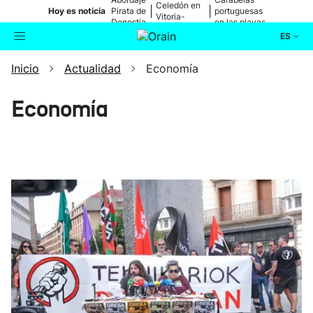
Celedón en
|
|
Hoy es noticia
Pirata de
portuguesas
Vitoria-
Donostia
en las playas
Gasteiz
ES
Inicio
Actualidad
Economía
Actualidad
Buscador
Economía
Política
Cultura
Ikusmiran
Eguraldia