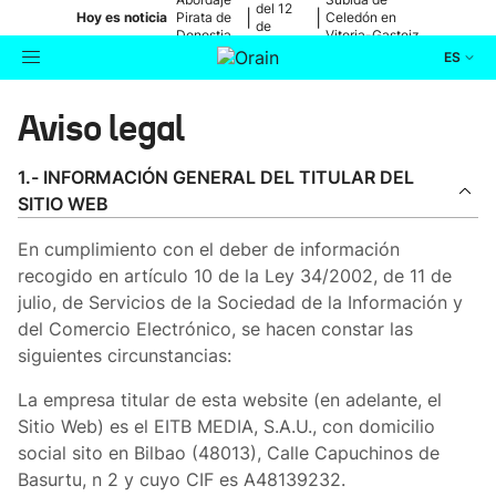
del 12
|
|
Hoy es noticia
Pirata de
Celedón en
de
Donostia
Vitoria-Gasteiz
agosto
ES
Actualidad
Aviso legal
Buscador
Política
1.- INFORMACIÓN GENERAL DEL TITULAR DEL
SITIO WEB
Cultura
En cumplimiento con el deber de información
recogido en artículo 10 de la Ley 34/2002, de 11 de
Ikusmiran
julio, de Servicios de la Sociedad de la Información y
del Comercio Electrónico, se hacen constar las
Eguraldia
siguientes circunstancias:
La empresa titular de esta website (en adelante, el
Sitio Web) es el EITB MEDIA, S.A.U., con domicilio
social sito en Bilbao (48013), Calle Capuchinos de
Basurtu, n 2 y cuyo CIF es A48139232.