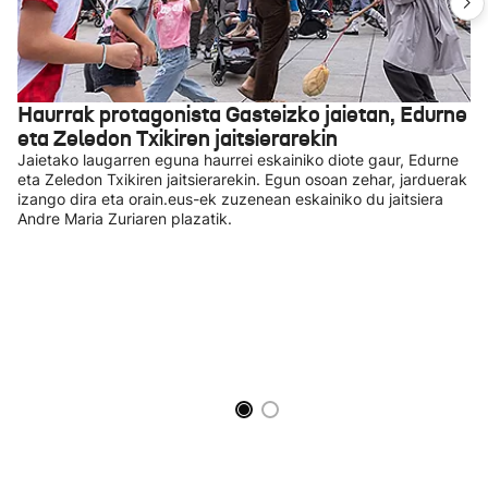
Haurrak protagonista Gasteizko jaietan, Edurne
eta Zeledon Txikiren jaitsierarekin
Jaietako laugarren eguna haurrei eskainiko diote gaur, Edurne
eta Zeledon Txikiren jaitsierarekin. Egun osoan zehar, jarduerak
izango dira eta orain.eus-ek zuzenean eskainiko du jaitsiera
Andre Maria Zuriaren plazatik.