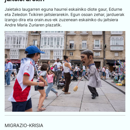
Jaietako laugarren eguna haurrei eskainiko diote gaur, Edurne
eta Zeledon Txikiren jaitsierarekin. Egun osoan zehar, jarduerak
izango dira eta orain.eus-ek zuzenean eskainiko du jaitsiera
Andre Maria Zuriaren plazatik.
MIGRAZIO-KRISIA