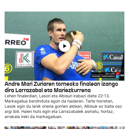
Andre Mari Zuriaren torneoko finalean izango
dira Larrazabal eta Mariezkurrena
Lehen finalerdian, Lasori eta Albisuri irabazi diete 22-13.
Markagailua berdinduta egon da hasieran. Tarte horretan,
Lasok egin du lanik onena gorrien aldean, Albisuk ez baita oso
argi ibili. Haien huts egin eta Larrazabalek asmatu, hortaz,
arrakala ireki da markagailuan.