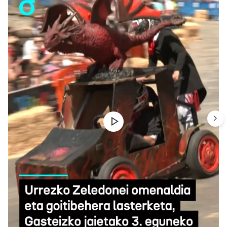
Urrezko Zeledonei omenaldia eta goitibehera