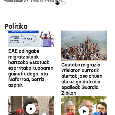
zailtasunak dituztela salatzen dute.
Politika
EAE adingabe
migratzaileak
hartzeko Estatuak
Ceutako migrazio
ezarritako kupoaren
krisiaren aurretik
gainetik dago, eta
alertak jaso zituen
Nafarroa, berriz,
ala ez galdetu dio
azpitik
epaileak Guardia
Zibilari