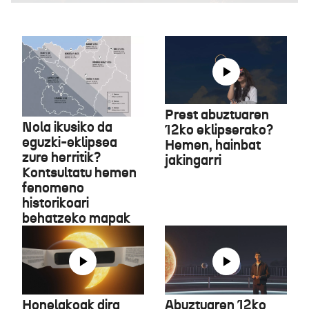
Prest abuztuaren
Nola ikusiko da
12ko eklipserako?
eguzki-eklipsea
Hemen, hainbat
zure herritik?
jakingarri
Kontsultatu hemen
fenomeno
historikoari
behatzeko mapak
Honelakoak dira
Abuztuaren 12ko