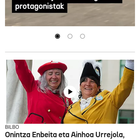
lasterketa, Gasteizko jaietako 3. eguneko
protagonistak
BILBO
Onintza Enbeita eta Ainhoa Urrejola,