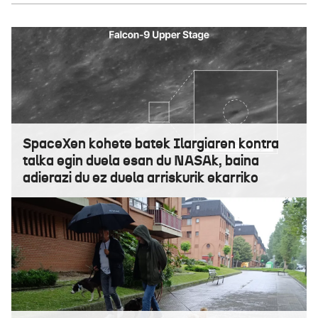
SpaceXen kohete batek Ilargiaren kontra
talka egin duela esan du NASAk, baina
adierazi du ez duela arriskurik ekarriko