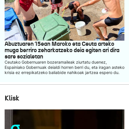
Abuztuaren 15ean Maroko eta Ceuta arteko
muga berriro zeharkatzeko deia egiten ari dira
sare sozialetan
Ceutako Gobernuaren bozeramaileak ziurtatu duenez,
Espainiako Gobernuak deialdi horren berri du, eta iragan asteko
krisia ez errepikatzeko baliabide nahikoak jartzea espero du.
Klisk