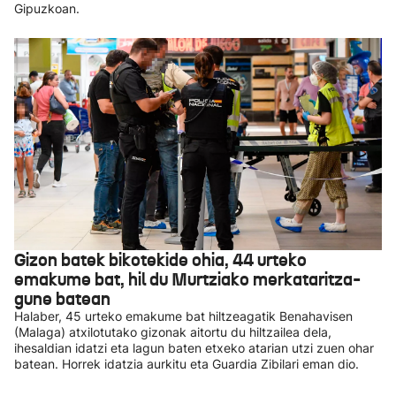
Gipuzkoan.
Gizon batek bikotekide ohia, 44 urteko
emakume bat, hil du Murtziako merkataritza-
gune batean
Halaber, 45 urteko emakume bat hiltzeagatik Benahavisen
(Malaga) atxilotutako gizonak aitortu du hiltzailea dela,
ihesaldian idatzi eta lagun baten etxeko atarian utzi zuen ohar
batean. Horrek idatzia aurkitu eta Guardia Zibilari eman dio.