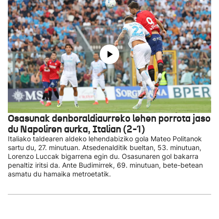
Osasunak denboraldiaurreko lehen porrota jaso
du Napoliren aurka, Italian (2-1)
Italiako taldearen aldeko lehendabiziko gola Mateo Politanok
sartu du, 27. minutuan. Atsedenalditik bueltan, 53. minutuan,
Lorenzo Luccak bigarrena egin du. Osasunaren gol bakarra
penaltiz iritsi da. Ante Budimirrek, 69. minutuan, bete-betean
asmatu du hamaika metroetatik.