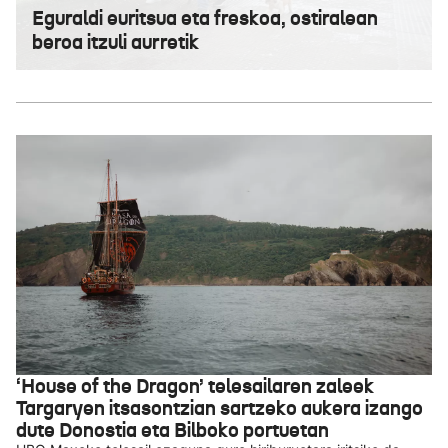
Eguraldi euritsua eta freskoa, ostiralean
beroa itzuli aurretik
‘House of the Dragon’ telesailaren zaleek
Targaryen itsasontzian sartzeko aukera izango
dute Donostia eta Bilboko portuetan