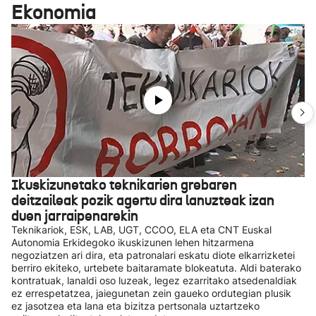
Ekonomia
Ikuskizunetako teknikarien grebaren
deitzaileak pozik agertu dira lanuzteak izan
duen jarraipenarekin
Teknikariok, ESK, LAB, UGT, CCOO, ELA eta CNT Euskal
Autonomia Erkidegoko ikuskizunen lehen hitzarmena
negoziatzen ari dira, eta patronalari eskatu diote elkarrizketei
berriro ekiteko, urtebete baitaramate blokeatuta. Aldi baterako
kontratuak, lanaldi oso luzeak, legez ezarritako atsedenaldiak
ez errespetatzea, jaiegunetan zein gaueko ordutegian plusik
ez jasotzea eta lana eta bizitza pertsonala uztartzeko