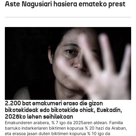
Aste Nagusiari hasiera emateko prest
2.200 bat emakumeri eraso die gizon
bikotekideak edo bikotekide ohiak, Euskadin,
2026ko lehen seihilekoan
Emakunderen arabera, % 7 igo da 2025aren aldean. Familia
barruko indarkeriaren biktimen kopurua % 20 hazi da Araban,
eta erasoa jasan duten biktimen kopurua % 10 igo da