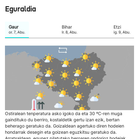
Eguraldia
Gaur
Bihar
Etzi
or.
7
,
Abu.
lr.
8
,
Abu.
ig.
9
,
Abu.
Ostiralean tenperatura asko igoko da eta 30 ºC-ren muga
gaindituko du berriro, kostaldetik gertu izan ezik, bertan
beherago geratuko da. Goizaldean agertuko diren hodeien
hondarrak desegin eta goizean eguzkitsu geratuko da.
Arratsaldean, egunez pilatutako beroaren ondorioz hodeiak