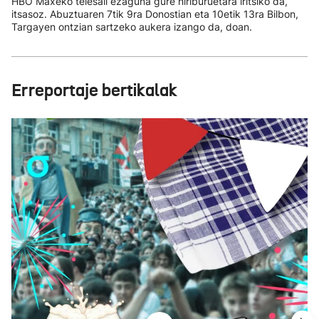
HBO Maxeko telesail ezaguna gure hiriburuetara iritsiko da,
itsasoz. Abuztuaren 7tik 9ra Donostian eta 10etik 13ra Bilbon,
Targayen ontzian sartzeko aukera izango da, doan.
Erreportaje bertikalak