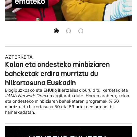
Onintza Enbeita eta Ainhoa Urrejola prest dira
Bilboko Aste Nagusiari hasiera emateko
AZTERKETA
Kolon eta ondesteko minbiziaren
baheketak erdira murriztu du
hilkortasuna Euskadin
Biogipuzkoako eta EHUko ikertzaileak buru ditu ikerketak eta
JAMA Network Open
en argitaratu dute. Horren arabera, kolon
eta ondesteko minbiziaren baheketaren programak % 50
murriztu du hilkortasuna 50 eta 69 urtekoen artean, bi
hamarkadatan.