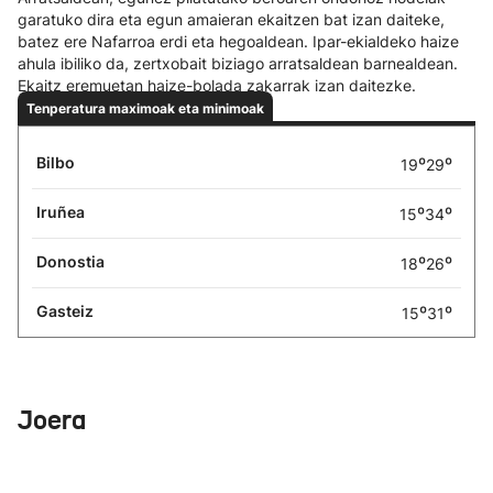
garatuko dira eta egun amaieran ekaitzen bat izan daiteke,
batez ere Nafarroa erdi eta hegoaldean. Ipar-ekialdeko haize
ahula ibiliko da, zertxobait biziago arratsaldean barnealdean.
Ekaitz eremuetan haize-bolada zakarrak izan daitezke.
Tenperatura maximoak eta minimoak
Bilbo
º
º
19
29
Iruñea
º
º
15
34
Donostia
º
º
18
26
Gasteiz
º
º
15
31
Joera