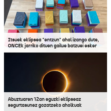
Itsuek eklipsea "entzun" ahal izango dute,
ONCEk jarriko dituen gailue batzuei esker
Abuztuaren 12an eguzki eklipseaz
segurtasunez gozatzeko aholkuak