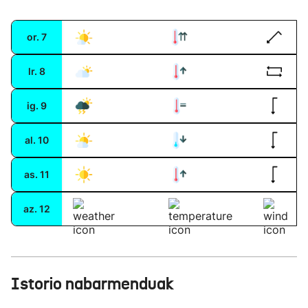
or.
7
lr.
8
ig.
9
al.
10
as.
11
az.
12
Istorio nabarmenduak