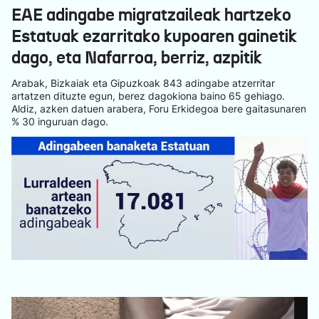
EAE adingabe migratzaileak hartzeko
Estatuak ezarritako kupoaren gainetik
dago, eta Nafarroa, berriz, azpitik
Arabak, Bizkaiak eta Gipuzkoak 843 adingabe atzerritar
artatzen dituzte egun, berez dagokiona baino 65 gehiago.
Aldiz, azken datuen arabera, Foru Erkidegoa bere gaitasunaren
% 30 inguruan dago.