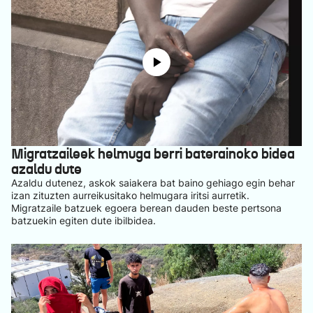
Migratzaileek helmuga berri baterainoko bidea
azaldu dute
Azaldu dutenez, askok saiakera bat baino gehiago egin behar
izan zituzten aurreikusitako helmugara iritsi aurretik.
Migratzaile batzuek egoera berean dauden beste pertsona
batzuekin egiten dute ibilbidea.