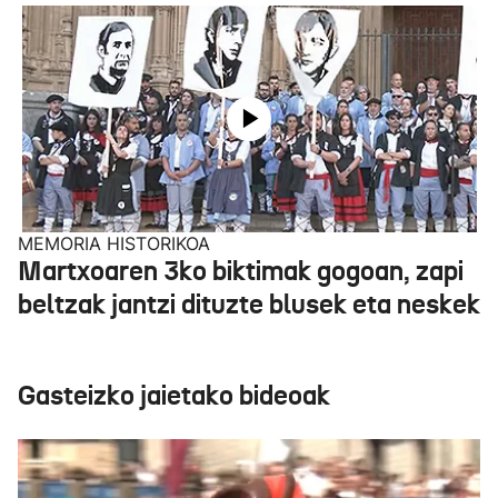
MEMORIA HISTORIKOA
Martxoaren 3ko biktimak gogoan, zapi
beltzak jantzi dituzte blusek eta neskek
Gasteizko jaietako bideoak