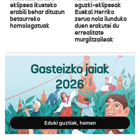
eklipsea ikusteko
eguzki-eklipseak
erabili behar dituzun
Euskal Herriko
betaurreko
zerua nola ilunduko
homologatuak
duen erakutsi du
errealitate
murgiltzaileak
Eduki guztiak, hemen