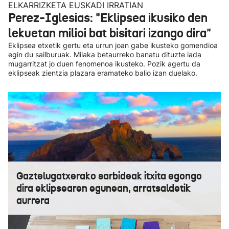
ELKARRIZKETA EUSKADI IRRATIAN
Perez-Iglesias: "Eklipsea ikusiko den
lekuetan milioi bat bisitari izango dira"
Eklipsea etxetik gertu eta urrun joan gabe ikusteko gomendioa
egin du sailburuak. Milaka betaurreko banatu dituzte iada
mugarritzat jo duen fenomenoa ikusteko. Pozik agertu da
eklipseak zientzia plazara eramateko balio izan duelako.
Gaztelugatxerako sarbideak itxita egongo
dira eklipsearen egunean, arratsaldetik
aurrera