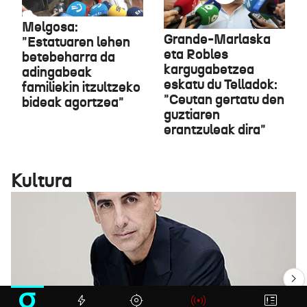
Melgosa:
Grande-Marlaska
"Estatuaren lehen
eta Robles
betebeharra da
kargugabetzea
adingabeak
eskatu du Telladok:
familiekin itzultzeko
"Ceutan gertatu den
bideak agortzea"
guztiaren
erantzuleak dira"
Kultura