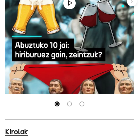
Abuztuko 10 jai: hiriburuez gain, zeintzuk?
Kirolak