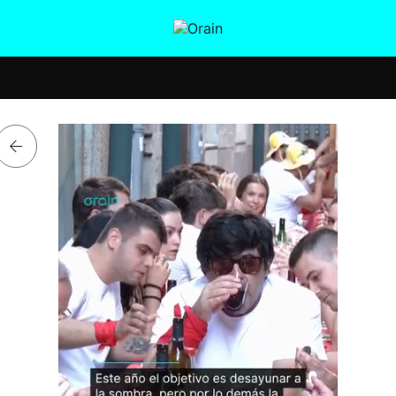
tura
Ikusmiran
Egural
Salud
Tecnología