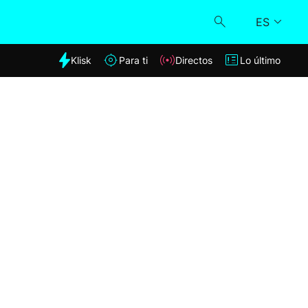
ES
dia
Klisk
Para ti
Directos
Lo último
Klisk
Directos
Para ti
Lo último