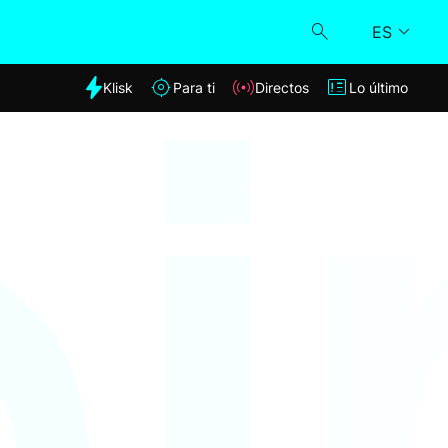
ES
dia
Klisk
Para ti
Directos
Lo último
Klisk
Directos
Para ti
Lo último