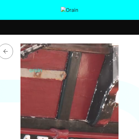
tura
Ikusmiran
Egural
Salud
Tecnología