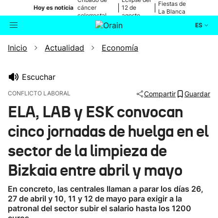
Fiestas de
|
|
Hoy es noticia
cáncer
12 de
La Blanca
colorrectal
agosto
ES
Inicio
Actualidad
Economía
Actualidad
Buscador
Política
Escuchar
CONFLICTO LABORAL
Compartir
Guardar
Cultura
ELA, LAB y ESK convocan
cinco jornadas de huelga en el
Ikusmiran
sector de la limpieza de
Eguraldia
Bizkaia entre abril y mayo
En concreto, las centrales llaman a parar los días 26,
27 de abril y 10, 11 y 12 de mayo para exigir a la
patronal del sector subir el salario hasta los 1200