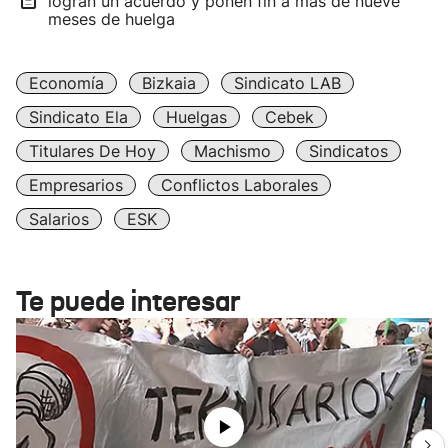
logran un acuerdo y ponen fin a más de nueve
meses de huelga
Economía
Bizkaia
Sindicato LAB
Sindicato Ela
Huelgas
Cebek
Titulares De Hoy
Machismo
Sindicatos
Empresarios
Conflictos Laborales
Salarios
ESK
Te puede interesar