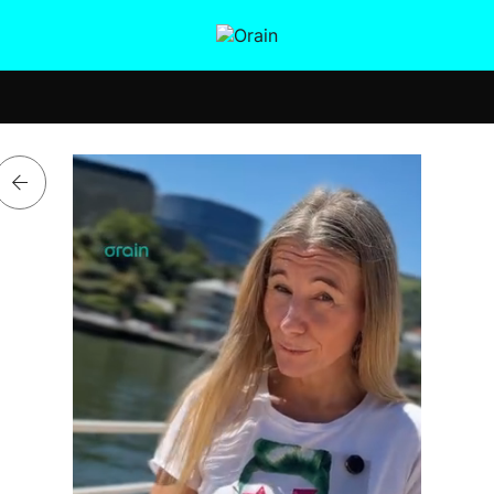
tura
Ikusmiran
Egural
Salud
Tecnología