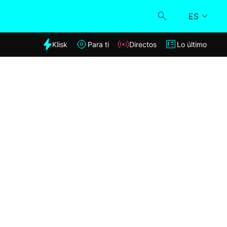
ES
dia
Klisk
Para ti
Directos
Lo último
Klisk
Directos
Para ti
Lo último