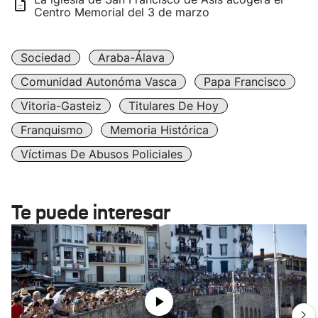
Centro Memorial del 3 de marzo
Sociedad
Araba-Álava
Comunidad Autonóma Vasca
Papa Francisco
Vitoria-Gasteiz
Titulares De Hoy
Franquismo
Memoria Histórica
Víctimas De Abusos Policiales
Te puede interesar