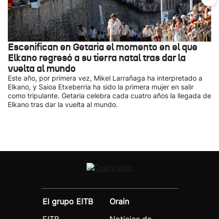
Escenifican en Getaria el momento en el que
Elkano regresó a su tierra natal tras dar la
vuelta al mundo
Este año, por primera vez, Mikel Larrañaga ha interpretado a
Elkano, y Saioa Etxeberria ha sido la primera mujer en salir
como tripulante. Getaria celebra cada cuatro años la llegada de
Elkano tras dar la vuelta al mundo.
El grupo EITB
Orain