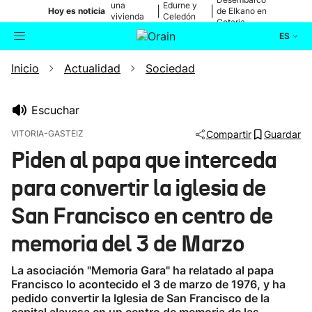
una
Edurne y
|
|
Hoy es noticia
de Elkano en
vivienda
Celedón
Getaria
de Bilbao
Txiki
ES
Inicio
Actualidad
Sociedad
Actualidad
Buscador
Política
Escuchar
VITORIA-GASTEIZ
Compartir
Guardar
Cultura
Piden al papa que interceda
para convertir la iglesia de
Ikusmiran
San Francisco en centro de
Eguraldia
memoria del 3 de Marzo
La asociación "Memoria Gara" ha relatado al papa
Francisco lo acontecido el 3 de marzo de 1976, y ha
pedido convertir la Iglesia de San Francisco de la