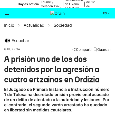
Edurne y
del 12
|
|
Hoy es noticia
de Elkano
Celedón Txiki,
de
en Getaria
en directo
agosto
ES
Inicio
Actualidad
Sociedad
Actualidad
Buscador
Política
Escuchar
GIPUZKOA
Compartir
Guardar
Cultura
A prisión uno de los dos
detenidos por la agresión a
Ikusmiran
cuatro ertzainas en Ordizia
Eguraldia
El Juzgado de Primera Instancia e Instrucción número
1 de Tolosa ha decretado prisión provisional acusado
de un delito de atentado a la autoridad y lesiones. Por
el contrario, el segundo varón arrestado ha quedado
en libertad sin medidas cautelares.