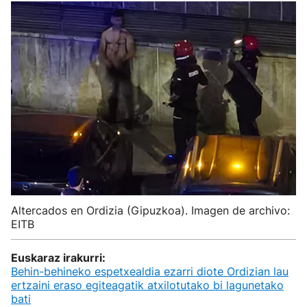
Altercados en Ordizia (Gipuzkoa). Imagen de archivo:
EITB
Euskaraz irakurri:
Behin-behineko espetxealdia ezarri diote Ordizian lau
ertzaini eraso egiteagatik atxilotutako bi lagunetako
bati