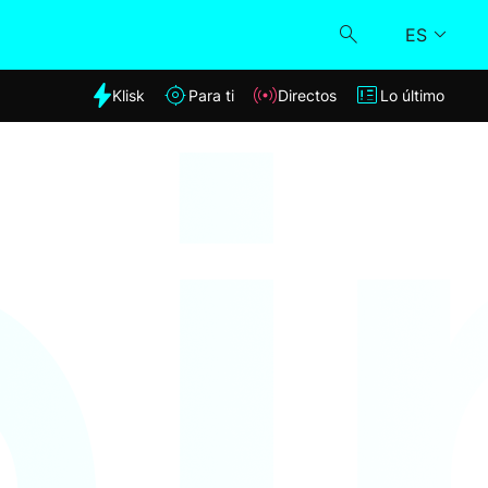
ES
dia
Klisk
Para ti
Directos
Lo último
Klisk
Directos
Para ti
Lo último