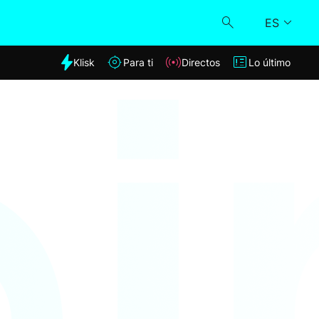
ES
dia
Klisk
Para ti
Directos
Lo último
Klisk
Directos
Para ti
Lo último