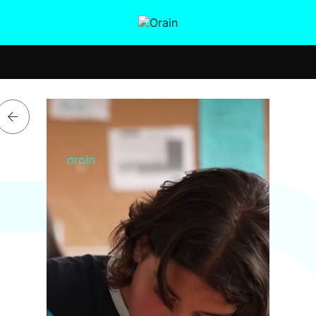
tura
Ikusmiran
Egural
Salud
Tecnología