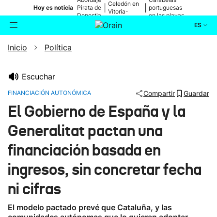
Celedón en
|
|
Hoy es noticia
Pirata de
portuguesas
Vitoria-
Donostia
en las playas
Gasteiz
ES
Inicio
Política
Actualidad
Buscador
Política
Escuchar
FINANCIACIÓN AUTONÓMICA
Compartir
Guardar
Cultura
El Gobierno de España y la
Generalitat pactan una
Ikusmiran
financiación basada en
Eguraldia
ingresos, sin concretar fecha
ni cifras
El modelo pactado prevé que Cataluña, y las