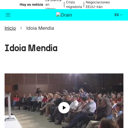
Crisis
Negociaciones
|
|
Hoy es noticia
en
migratoria
EEUU-Irán
Vitoria-
Gasteiz
ES
Inicio
Idoia Mendia
Actualidad
Buscador
Política
Idoia Mendia
Cultura
Ikusmiran
Eguraldia