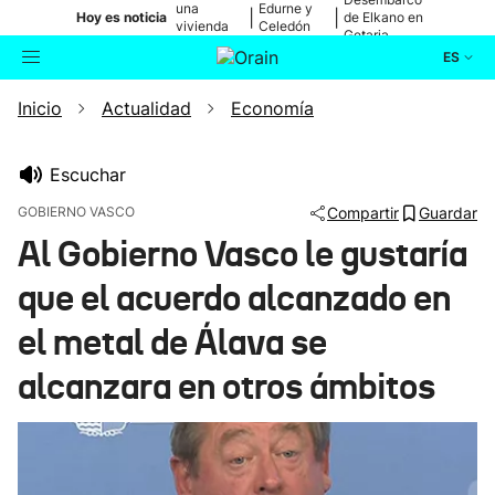
una
Edurne y
|
|
Hoy es noticia
de Elkano en
vivienda
Celedón
Getaria
de Bilbao
Txiki
ES
Inicio
Actualidad
Economía
Actualidad
Buscador
Política
Escuchar
GOBIERNO VASCO
Compartir
Guardar
Cultura
Al Gobierno Vasco le gustaría
que el acuerdo alcanzado en
Ikusmiran
el metal de Álava se
Eguraldia
alcanzara en otros ámbitos