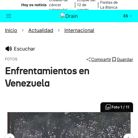
Fiestas de
|
|
Hoy es noticia
cáncer
12 de
La Blanca
colorrectal
agosto
ES
Inicio
Actualidad
Internacional
Actualidad
Buscador
Política
Escuchar
FOTOS
Compartir
Guardar
Cultura
Enfrentamientos en
Venezuela
Ikusmiran
Eguraldia
Foto
1 / 11