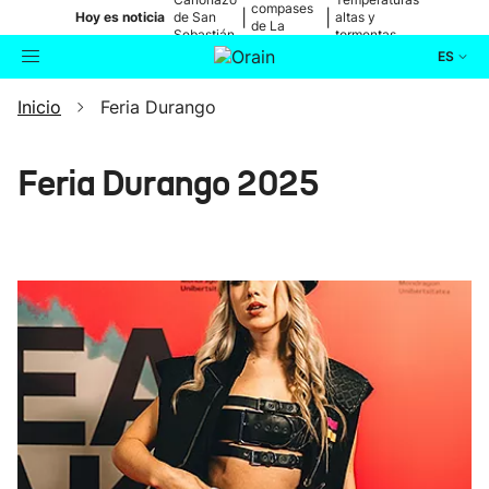
compases
|
|
Hoy es noticia
de San
altas y
de La
Sebastián
tormentas
Blanca
ES
Inicio
Feria Durango
Actualidad
Buscador
Política
Feria Durango 2025
Cultura
Ikusmiran
Eguraldia