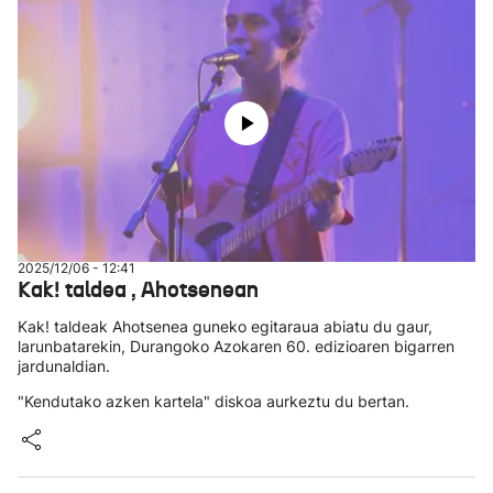
2025/12/06 - 12:41
Kak! taldea , Ahotsenean
Kak! taldeak Ahotsenea guneko egitaraua abiatu du gaur,
larunbatarekin, Durangoko Azokaren 60. edizioaren bigarren
jardunaldian.
"Kendutako azken kartela" diskoa aurkeztu du bertan.