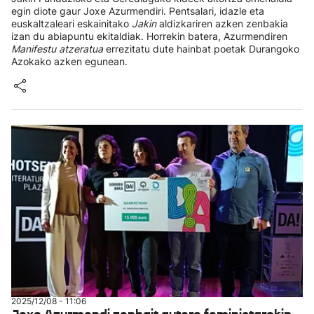
egin diote gaur Joxe Azurmendiri. Pentsalari, idazle eta
euskaltzaleari eskainitako
Jakin
aldizkariren azken zenbakia
izan du abiapuntu ekitaldiak. Horrekin batera, Azurmendiren
Manifestu atzeratua
errezitatu dute hainbat poetak Durangoko
Azokako azken egunean.
2025/12/08 - 11:06