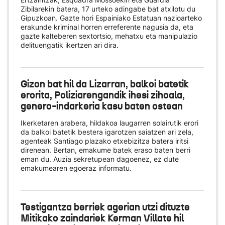
Zibilarekin batera, 17 urteko adingabe bat atxilotu du
Gipuzkoan. Gazte hori Espainiako Estatuan nazioarteko
erakunde kriminal horren erreferente nagusia da, eta
gazte kalteberen sextortsio, mehatxu eta manipulazio
delituengatik ikertzen ari dira.
Gizon bat hil da Lizarran, balkoi batetik
erorita, Poliziarengandik ihesi zihoala,
genero-indarkeria kasu baten ostean
Ikerketaren arabera, hildakoa laugarren solairutik erori
da balkoi batetik bestera igarotzen saiatzen ari zela,
agenteak Santiago plazako etxebizitza batera iritsi
direnean. Bertan, emakume batek eraso baten berri
eman du. Auzia sekretupean dagoenez, ez dute
emakumearen egoeraz informatu.
Testigantza berriek agerian utzi dituzte
Mitikako zaindariek Kerman Villate hil