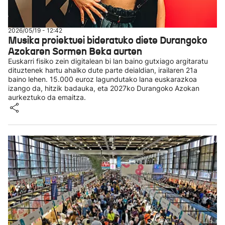
2026/05/19 - 12:42
Musika proiektuei bideratuko diete Durangoko
Azokaren Sormen Beka aurten
Euskarri fisiko zein digitalean bi lan baino gutxiago argitaratu
dituztenek hartu ahalko dute parte deialdian, irailaren 21a
baino lehen. 15.000 euroz lagundutako lana euskarazkoa
izango da, hitzik badauka, eta 2027ko Durangoko Azokan
aurkeztuko da emaitza.