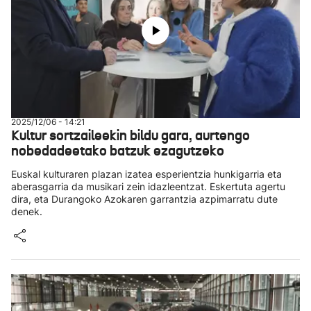
2025/12/06 - 14:21
Kultur sortzaileekin bildu gara, aurtengo
nobedadeetako batzuk ezagutzeko
Euskal kulturaren plazan izatea esperientzia hunkigarria eta
aberasgarria da musikari zein idazleentzat. Eskertuta agertu
dira, eta Durangoko Azokaren garrantzia azpimarratu dute
denek.