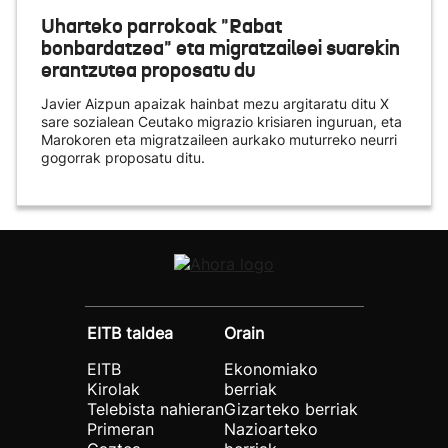
Uharteko parrokoak "Rabat
bonbardatzea" eta migratzaileei suarekin
erantzutea proposatu du
Javier Aizpun apaizak hainbat mezu argitaratu ditu X
sare sozialean Ceutako migrazio krisiaren inguruan, eta
Marokoren eta migratzaileen aurkako muturreko neurri
gogorrak proposatu ditu.
EITB taldea
Orain
EITB
Ekonomiako
Kirolak
berriak
Telebista nahieran
Gizarteko berriak
Primeran
Nazioarteko