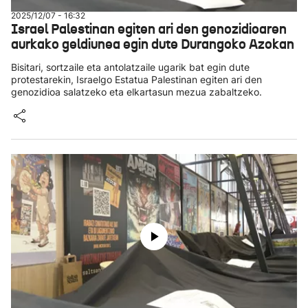
2025/12/07 - 16:32
Israel Palestinan egiten ari den genozidioaren
aurkako geldiunea egin dute Durangoko Azokan
Bisitari, sortzaile eta antolatzaile ugarik bat egin dute
protestarekin, Israelgo Estatua Palestinan egiten ari den
genozidioa salatzeko eta elkartasun mezua zabaltzeko.