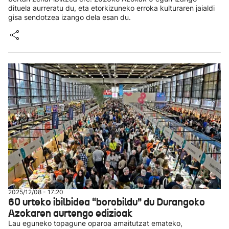
dituela aurreratu du, eta etorkizuneko erroka kulturaren jaialdi
gisa sendotzea izango dela esan du.
2025/12/08 - 17:20
60 urteko ibilbidea “borobildu” du Durangoko
Azokaren aurtengo edizioak
Lau eguneko topagune oparoa amaitutzat emateko,