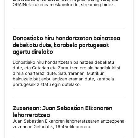
ORAINek zuzenean eskainiko du
, streaming bidez.
Donostiako hiru hondartzetan bainatzea
debekatu dute, karabela portugesak
agertu direlako
Donostiako hiru hondartzetan bainatzea debekatu
dute, eta Getarian eta Zarautzen ere ale handiak iritsi
direla ohartarazi dute. Saturraranen, Mutrikun,
bainuzale bat anbulantizan eraman dute, karabela
portugesek ziztatu egin dutelako.
Zuzenean: Juan Sebastian Elkanoren
lehorreratzea
Juan Sebastian Elkanoren lehorreratzearen antzezpena
zuzenean Getariatik, 16:45etik aurrera.