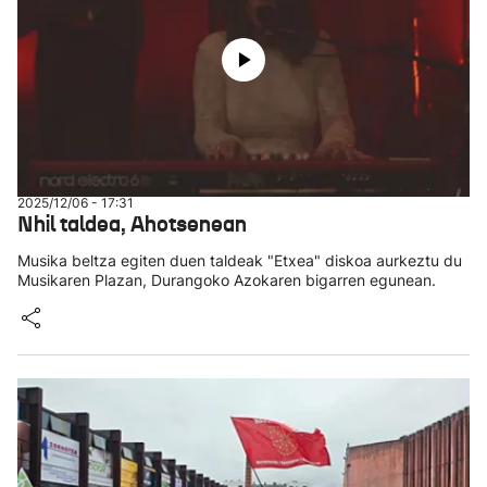
2025/12/06 - 17:31
Nhil taldea, Ahotsenean
Musika beltza egiten duen taldeak "Etxea" diskoa aurkeztu du
Musikaren Plazan, Durangoko Azokaren bigarren egunean.