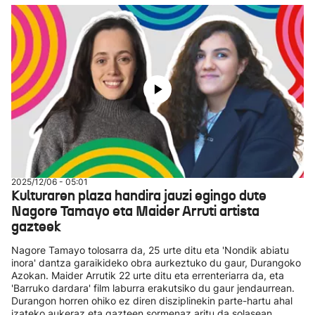
2025/12/06 - 05:01
Kulturaren plaza handira jauzi egingo dute
Nagore Tamayo eta Maider Arruti artista
gazteek
Nagore Tamayo tolosarra da, 25 urte ditu eta 'Nondik abiatu
inora' dantza garaikideko obra aurkeztuko du gaur, Durangoko
Azokan. Maider Arrutik 22 urte ditu eta errenteriarra da, eta
'Barruko dardara' film laburra erakutsiko du gaur jendaurrean.
Durangon horren ohiko ez diren disziplinekin parte-hartu ahal
izateko aukeraz eta gazteen sormenaz aritu da solasean