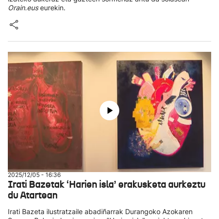
Orain.eus
eurekin.
2025/12/05 - 16:36
Irati Bazetak ‘Harien isla’ erakusketa aurkeztu
du Atartean
Irati Bazeta ilustratzaile abadiñarrak Durangoko Azokaren