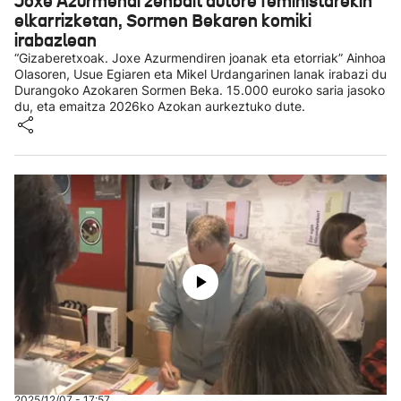
Joxe Azurmendi zenbait autore feministarekin
elkarrizketan, Sormen Bekaren komiki
irabazlean
“Gizaberetxoak. Joxe Azurmendiren joanak eta etorriak” Ainhoa
Olasoren, Usue Egiaren eta Mikel Urdangarinen lanak irabazi du
Durangoko Azokaren Sormen Beka. 15.000 euroko saria jasoko
du, eta emaitza 2026ko Azokan aurkeztuko dute.
2025/12/07 - 17:57