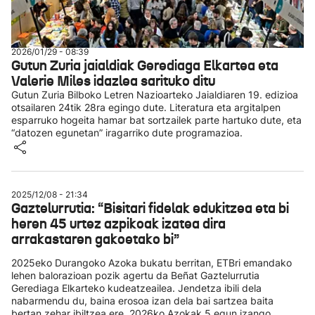
2026/01/29 - 08:39
Gutun Zuria jaialdiak Gerediaga Elkartea eta
Valerie Miles idazlea sarituko ditu
Gutun Zuria Bilboko Letren Nazioarteko Jaialdiaren 19. edizioa
otsailaren 24tik 28ra egingo dute. Literatura eta argitalpen
esparruko hogeita hamar bat sortzailek parte hartuko dute, eta
“datozen egunetan” iragarriko dute programazioa.
2025/12/08 - 21:34
Gaztelurrutia: “Bisitari fidelak edukitzea eta bi
heren 45 urtez azpikoak izatea dira
arrakastaren gakoetako bi”
2025eko Durangoko Azoka bukatu berritan, ETBri emandako
lehen balorazioan pozik agertu da Beñat Gaztelurrutia
Gerediaga Elkarteko kudeatzeailea. Jendetza ibili dela
nabarmendu du, baina erosoa izan dela bai sartzea baita
bertan zehar ibiltzea ere. 2026ko Azokak 5 egun izango