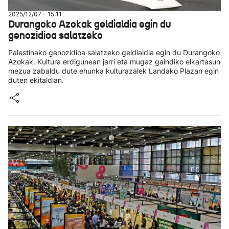
2025/12/07 - 15:11
Durangoko Azokak geldialdia egin du
genozidioa salatzeko
Palestinako genozidioa salatzeko geldialdia egin du Durangoko
Azokak. Kultura erdigunean jarri eta mugaz gaindiko elkartasun
mezua zabaldu dute ehunka kulturazalek Landako Plazan egin
duten ekitaldian.