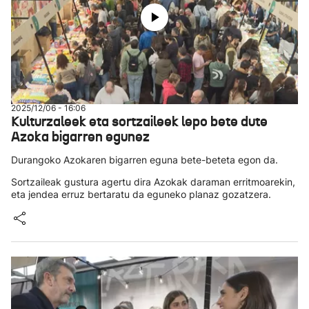
2025/12/06 - 16:06
Kulturzaleek eta sortzaileek lepo bete dute
Azoka bigarren egunez
Durangoko Azokaren bigarren eguna bete-beteta egon da.
Sortzaileak gustura agertu dira Azokak daraman erritmoarekin,
eta jendea erruz bertaratu da eguneko planaz gozatzera.