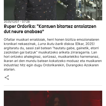
2025/12/07 - 07:28
Ruper Ordorika: “Kantuen bitartez antolatzen
dut neure anabasa”
Oñatiar musikari erraldoiak, herri honen bizitza emozionalaren
kronikari nekaezinak,
Lurra ikutu barik
diskoa (Elkar, 2025)
argitaratu du, sasoi zail batean “hautatu gabe, gainetik, etorri
zaizkidan gai batzuk” musikatzeko ariketa zirraragarria. Lan
hori ontzeko ahaleginaz, sortzeaz, musikariekiko harremanaz,
ikaran ari den mundu batean kokatzeko moduaz eta musikaren
industriaz hitz egin dugu Ordorikarekin, Durangoko Azokaren
atarian.