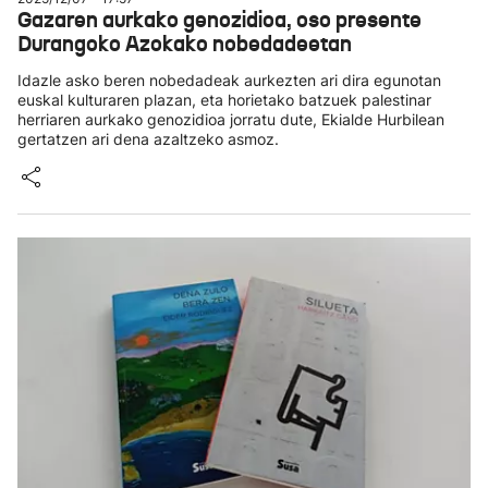
Gazaren aurkako genozidioa, oso presente
Durangoko Azokako nobedadeetan
Idazle asko beren nobedadeak aurkezten ari dira egunotan
euskal kulturaren plazan, eta horietako batzuek palestinar
herriaren aurkako genozidioa jorratu dute, Ekialde Hurbilean
gertatzen ari dena azaltzeko asmoz.