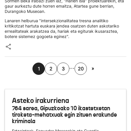
Sormen Beka irabazi zuen iaz, "Harien isla" proiektuarekin, eta
gaur aurkeztu dute horren emaitza, Atartea gune berrian,
Durangoko Museoan.
Lanaren helburua "intersekzionalitatea tresna analitiko
kritikotzat hartuta euskara jendea osatzen duten askotariko
errealitateak arakatzea da, hariak eta egiturak ikusaraztea,
botere sistemez gogoeta eginez".
...
»
1
2
3
20
Asteko irakurriena
764 sarea, Gipuzkoako 10 ikastetxetan
tiroketa-mehatxuak egin zituen erakunde
kriminala
Ertzaintzak, Esquadra Mossoekin eta Guardia