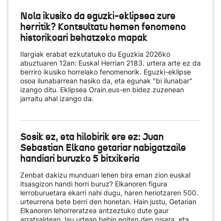
Nola ikusiko da eguzki-eklipsea zure
herritik? Kontsultatu hemen fenomeno
historikoari behatzeko mapak
Ilargiak erabat ezkutatuko du Eguzkia 2026ko
abuztuaren 12an: Euskal Herrian 2183. urtera arte ez da
berriro ikusiko horrelako fenomenorik. Eguzki-eklipse
osoa ilunabarrean hasiko da, eta egunak "bi ilunabar"
izango ditu. Eklipsea Orain.eus-en bidez zuzenean
jarraitu ahal izango da.
Sosik ez, eta hilobirik ere ez: Juan
Sebastian Elkano getariar nabigatzaile
handiari buruzko 5 bitxikeria
Zenbat dakizu munduari lehen bira eman zion euskal
itsasgizon handi horri buruz? Elkanoren figura
lerroburuetara ekarri nahi dugu, haren heriotzaren 500.
urteurrena bete berri den honetan. Hain justu, Getarian
Elkanoren lehorreratzea antzeztuko dute gaur
arratsaldean, lau urtean behin egiten den gisara, eta