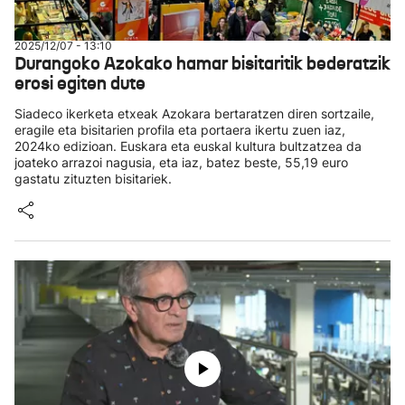
2025/12/07 - 13:10
Durangoko Azokako hamar bisitaritik bederatzik
erosi egiten dute
Siadeco ikerketa etxeak Azokara bertaratzen diren sortzaile,
eragile eta bisitarien profila eta portaera ikertu zuen iaz,
2024ko edizioan. Euskara eta euskal kultura bultzatzea da
joateko arrazoi nagusia, eta iaz, batez beste, 55,19 euro
gastatu zituzten bisitariek.