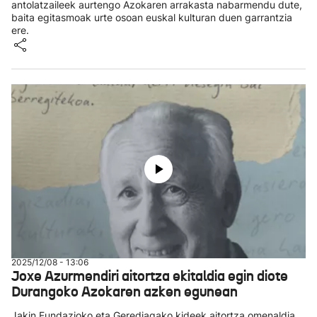
antolatzaileek aurtengo Azokaren arrakasta nabarmendu dute,
baita egitasmoak urte osoan euskal kulturan duen garrantzia
ere.
2025/12/08 - 13:06
Joxe Azurmendiri aitortza ekitaldia egin diote
Durangoko Azokaren azken egunean
Jakin Fundazioko eta Gerediagako kideek aitortza omenaldia