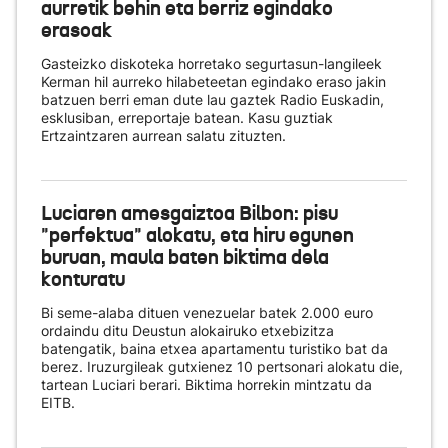
aurretik behin eta berriz egindako
erasoak
Gasteizko diskoteka horretako segurtasun-langileek
Kerman hil aurreko hilabeteetan egindako eraso jakin
batzuen berri eman dute lau gaztek Radio Euskadin,
esklusiban, erreportaje batean. Kasu guztiak
Ertzaintzaren aurrean salatu zituzten.
Luciaren amesgaiztoa Bilbon: pisu
"perfektua" alokatu, eta hiru egunen
buruan, maula baten biktima dela
konturatu
Bi seme-alaba dituen venezuelar batek 2.000 euro
ordaindu ditu Deustun alokairuko etxebizitza
batengatik, baina etxea apartamentu turistiko bat da
berez. Iruzurgileak gutxienez 10 pertsonari alokatu die,
tartean Luciari berari. Biktima horrekin mintzatu da
EITB.