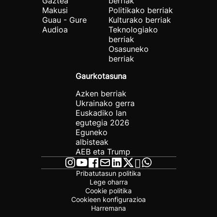
Gaztea
berriak
Makusi
Politikako berriak
Guau - Gure
Kulturako berriak
Audioa
Teknologiako
berriak
Osasuneko
berriak
Gaurkotasuna
Azken berriak
Ukrainako gerra
Euskadiko lan
egutegia 2026
Eguneko
albisteak
AEB eta Trump
Pribatutasun politika
Lege oharra
Cookie politika
Cookieen konfigurazioa
Harremana