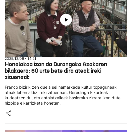
2025/12/06 - 14:21
Honelakoa izan da Durangoko Azokaren
bilakaera: 60 urte bete dira ateak ireki
zituenetik
Franco bizirik zen duela sei hamarkada kultur topaguneak
ateak lehen aldiz ireki zituenean. Gerediaga Elkarteak
kudeatzen du, eta antolatzaileek hasierako zirrara izan dute
hizpide elkarrizketa honetan.