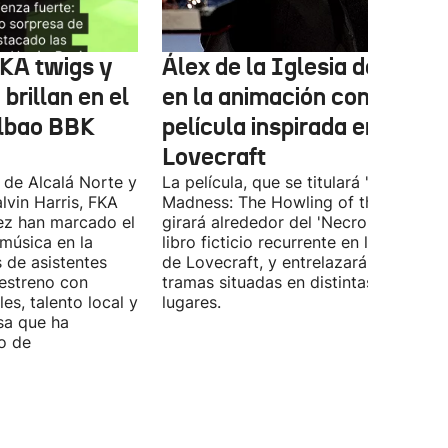
FKA twigs y
Álex de la Iglesia debutará
brillan en el
en la animación con una
ilbao BBK
película inspirada en
Lovecraft
 de Alcalá Norte y
La película, que se titulará 'Ages of
lvin Harris, FKA
Madness: The Howling of the Jinn',
ez han marcado el
girará alrededor del 'Necronomicón', 
 música en la
libro ficticio recurrente en los relatos
s de asistentes
de Lovecraft, y entrelazará varias
 estreno con
tramas situadas en distintas épocas y
es, talento local y
lugares.
sa que ha
o de