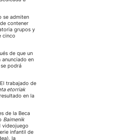
o se admiten
o de contener
atoria grupos y
e cinco
pués de que un
rá anunciado en
 se podrá
 El trabajado de
ta etorriak
resultado en la
es de la Beca
co
Baimenik
el videojuego
rie infantil de
ea), la