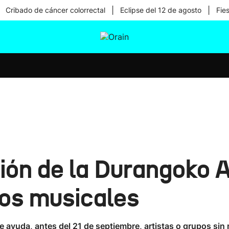
|
|
Cribado de cáncer colorrectal
Eclipse del 12 de agosto
Fie
tura
Ikusmiran
Egural
Salud
Tecnología
ión de la Durangoko 
tos musicales
de ayuda, antes del 21 de septiembre, artistas o grupos s