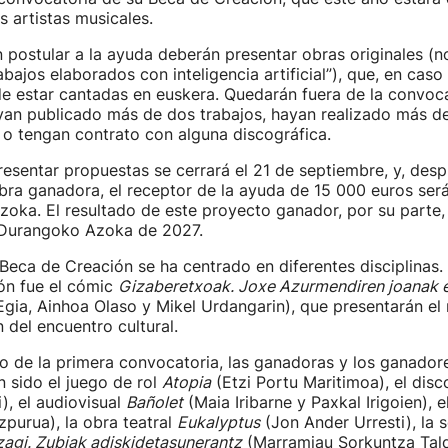
 artistas musicales.
 postular a la ayuda deberán presentar obras originales (n
abajos elaborados con inteligencia artificial”), que, en cas
de estar cantadas en euskera. Quedarán fuera de la convoc
yan publicado más de dos trabajos, hayan realizado más d
 o tengan contrato con alguna discográfica.
resentar propuestas se cerrará el 21 de septiembre, y, des
 obra ganadora, el receptor de la ayuda de 15 000 euros se
oka. El resultado de este proyecto ganador, por su parte,
 Durangoko Azoka de 2027.
Beca de Creación se ha centrado en diferentes disciplinas.
ón fue el cómic
Gizaberetxoak. Joxe Azurmendiren joanak e
gia, Ainhoa Olaso y Mikel Urdangarin), que presentarán el 
 del encuentro cultural.
 de la primera convocatoria, las ganadoras y los ganador
 sido el juego de rol
Atopia
(Etzi Portu Maritimoa), el dis
), el audiovisual
Bañolet
(Maia Iribarne y Paxkal Irigoien), 
zpurua), la obra teatral
Eukalyptus
(Jon Ander Urresti), la se
zagi. Zubiak adiskidetasunerantz
(Marramiau Sorkuntza Tald