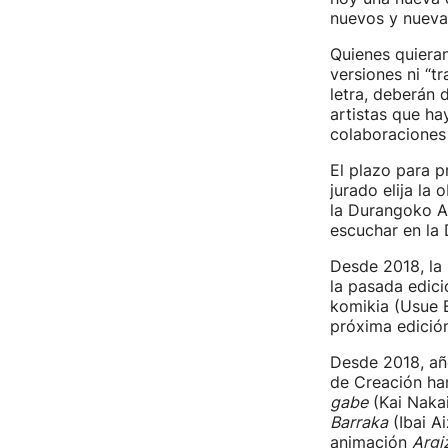
nuevos y nuevas
Quienes quieran
versiones ni “tr
letra, deberán 
artistas que ha
colaboraciones
El plazo para p
jurado elija la
la Durangoko Az
escuchar en la
Desde 2018, la 
la pasada edici
komikia (Usue E
próxima edición
Desde 2018, año
de Creación han
gabe
(Kai Nakai
Barraka
(Ibai Ai
animación
Argi