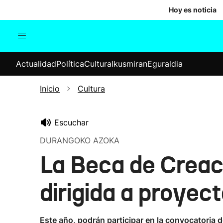
Hoy es noticia
Actualidad
Política
Cul
Actualidad
Política
Cultura
Ikusmiran
Eguraldia
Sociedad
Elecciones
Economía
Inicio
Cultura
Internacional
Escuchar
DURANGOKO AZOKA
La Beca de Creac
dirigida a proyec
Este año, podrán participar en la convocatoria 