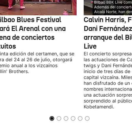
ilbao Blues Festival
Calvin Harris, 
nará El Arenal con una
Dani Fernández 
ena de conciertos
arranque del B
tuitos
Live
inta edición del certamen, que se
El concierto sorpresa
ra del 24 al 26 de julio, otorgará
las actuaciones de Ca
emio anual a los vizcaínos
twigs y Dani Fernánd
lin' Brothers.
inicio de tres días de
capital vizcaína. Mile
han disfrutado de un
nombres internacional
una actuación sorpre
sorprendido al públic
Kobetamendi.