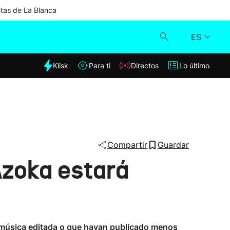
stas de La Blanca
ES
dia
Klisk
Para ti
Directos
Lo último
Klisk
Directos
Para ti
Compartir
Guardar
Azoka estará
Lo último
in música editada o que hayan publicado menos