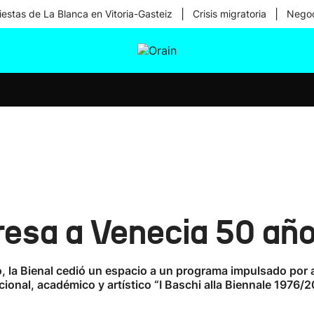
|
|
iestas de La Blanca en Vitoria-Gasteiz
Crisis migratoria
Negoc
tura
Ikusmiran
Egural
Salud
Tecnología
gresa a Venecia 50 añ
 la Bienal cedió un espacio a un programa impulsado por ar
ional, académico y artístico “I Baschi alla Biennale 1976/20