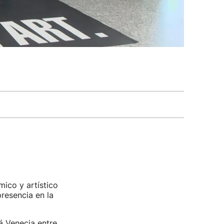
mico y artístico
resencia en la
á Venecia entre