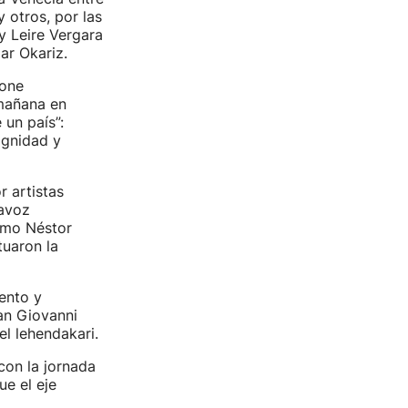
 otros, por las
y Leire Vergara
ar Okariz.
bone
mañana en
 un país”:
ignidad y
 artistas
tavoz
como Néstor
tuaron la
ento y
San Giovanni
el lehendakari.
con la jornada
ue el eje