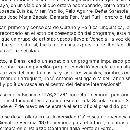
mayo, en un viaje en el que estará acompañado, entre otras y
Joseba Zulaika, Miren Vadillo, Peio Aguirre, Beñat Sarasola 
stas Jose Maria Zabala, Damaris Pan, Mari Puri Herrero e Itzi
ari primera y consejera de Cultura y Política Lingüística, I
recordado en el acto de presentación del programa, esta 
, que un grupo de artistas vascos llevó a Venecia “la voz de
 fue solo cultural, fue también una expresión de libertad, d
ctiva”, ha señalado.
to, la Bienal cedió un espacio a un programa impulsado por
 contar con un pabellón propio, convirtió Venecia en un al
“A través del cine, la música y las artes visuales, nombres 
ernando Larruquert, José Antonio Sistiaga o Mikel Laboa si
l y política vasca en el centro del debate internacional”.
Baschi alla Biennale 1976/2026” conecta “memoria, pensami
 eje institucional tendrá como escenario la Scuola Grande 
nde el 7 de mayo se celebrará el acto oficial presidido por 
o se desarrollará en la Universidad Ca’ Foscari de Venecia 
Bienal de Venecia, 1976: memoria para el futuro”, mientras q
cretará en el Palazzo Contarini della Porta di Ferro.