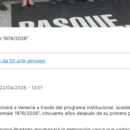
le 1976/2026"
ko da 50 urte geroago
22/04/2026 - 13:01
olverá a Venecia a través del programa institucional, acadé
Biennale 1976/2026”, cincuenta años después de su primera p
Imanol Pradales encabezará la delegación vasca que visitar