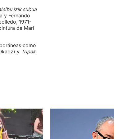
leibu izik subua
a y Fernando
olledo, 1971-
pintura de Mari
emporáneas como
 Okariz) y
Tripak