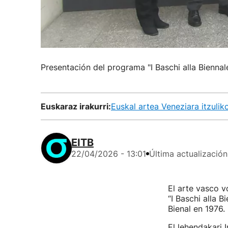
Presentación del programa "I Baschi alla Bienna
Euskaraz irakurri:
Euskal artea Veneziara itzuli
EITB
22/04/2026 - 13:01
Última actualización
El arte vasco v
“I Baschi alla 
Bienal en 1976.
El lehendakari 