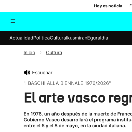
Hoy es noticia
F
Actualidad
Política
Cul
Actualidad
Política
Cultura
Ikusmiran
Eguraldia
Sociedad
Elecciones
Economía
Inicio
Cultura
Internacional
Escuchar
"I BASCHI ALLA BIENNALE 1976/2026"
El arte vasco re
En 1976, un año después de la muerte de Franco,
Gobierno Vasco desarrollará el programa instituc
entre el 6 y el 8 de mayo, en la ciudad italiana.