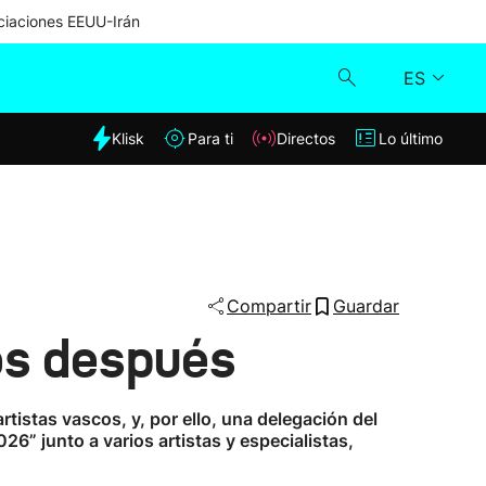
iaciones EEUU-Irán
ES
dia
Klisk
Para ti
Directos
Lo último
Klisk
Directos
Para ti
Compartir
Guardar
os después
Lo último
tistas vascos, y, por ello, una delegación del
26” junto a varios artistas y especialistas,