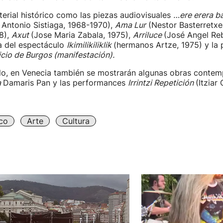
aterial histórico como las piezas audiovisuales
…ere erera ba
 Antonio Sistiaga, 1968-1970),
Ama Lur
(Nestor Basterretxe
8),
Axut
(Jose Maria Zabala, 1975),
Arriluce
(José Angel Reb
a del espectáculo
Ikimilikiliklik
(hermanos Artze, 1975) y la 
icio de Burgos (manifestación).
llo, en Venecia también se mostrarán algunas obras cont
a
Damaris Pan y las performances
Irrintzi Repetición
(Itziar
.
co
Arte
Cultura