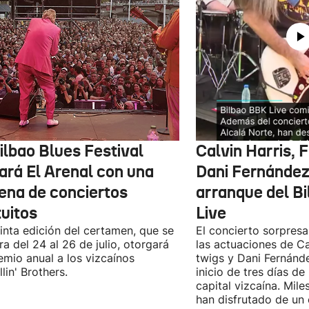
ilbao Blues Festival
Calvin Harris, 
nará El Arenal con una
Dani Fernández 
ena de conciertos
arranque del B
tuitos
Live
inta edición del certamen, que se
El concierto sorpresa
ra del 24 al 26 de julio, otorgará
las actuaciones de Ca
emio anual a los vizcaínos
twigs y Dani Fernánd
lin' Brothers.
inicio de tres días de
capital vizcaína. Mile
han disfrutado de un