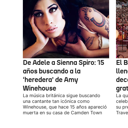
De Adele a Sienna Spiro: 15
El B
años buscando a la
lle
‘heredera’ de Amy
dec
Winehouse
gra
La música británica sigue buscando
La qu
una cantante tan icónica como
celeb
Winehouse, que hace 15 años apareció
su pr
muerta en su casa de Camden Town
Travel