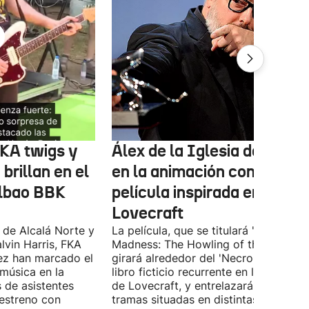
FKA twigs y
Álex de la Iglesia debutará
brillan en el
en la animación con una
ilbao BBK
película inspirada en
Lovecraft
 de Alcalá Norte y
La película, que se titulará 'Ages of
lvin Harris, FKA
Madness: The Howling of the Jinn',
ez han marcado el
girará alrededor del 'Necronomicón', 
 música en la
libro ficticio recurrente en los relatos
s de asistentes
de Lovecraft, y entrelazará varias
 estreno con
tramas situadas en distintas épocas y