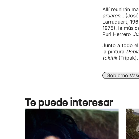
Allí reunirán m
aruaren…
(José
Larruquert, 196
1975), la músic
Puri Herrero
Ju
Junto a todo e
la pintura
Dobl
tokitik
(Tripak)
Gobierno Vas
Te puede interesar