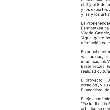
el 6 y el 8 de 
y los expertos 
y las y los arti
La vicelehendak
Bengoetxea ha 
Vitoria-Gasteiz
“Aquel gesto no
afirmación cole
En aquel contex
vascos que, sin
internacional. 
Basterretxea, F
realidad cultura
El proyecto “I 
creación”, y su
Evangelista, do
El eje académic
“Euskadi en la 
artístico se con