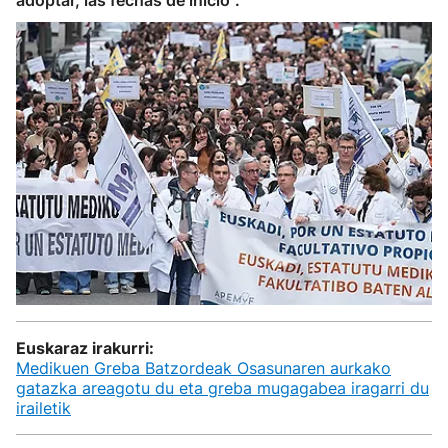
adoptar, las fechas de inicio".
Euskaraz irakurri:
Medikuen Greba Batzordeak Osasunaren aurkako
gatazka areagotu du eta greba mugagabea iragarri du
irailetik