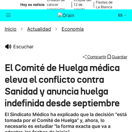
Fiestas de
|
|
Hoy es noticia
cáncer
12 de
La Blanca
colorrectal
agosto
ES
Inicio
Actualidad
Economía
Actualidad
Buscador
Política
Escuchar
Compartir
Guardar
Cultura
El Comité de Huelga médica
eleva el conflicto contra
Ikusmiran
Sanidad y anuncia huelga
Eguraldia
indefinida desde septiembre
El Sindicato Médico ha explicado que la decisión "está
tomada por el Comité de Huelga" y, ahora, lo
necesario es estudiar "la forma exacta que va a