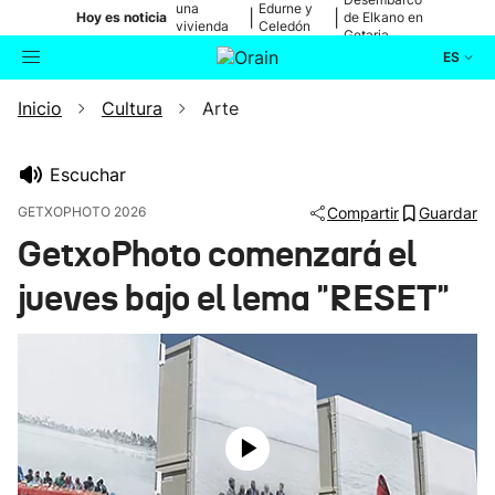
una
Edurne y
|
|
Hoy es noticia
de Elkano en
vivienda
Celedón
Getaria
de Bilbao
Txiki
ES
Inicio
Cultura
Arte
Actualidad
Buscador
Política
Escuchar
GETXOPHOTO 2026
Compartir
Guardar
Cultura
GetxoPhoto comenzará el
jueves bajo el lema "RESET"
Ikusmiran
Eguraldia