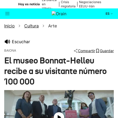
Crisis
Negociaciones
|
|
Hoy es noticia
en
migratoria
EEUU-Irán
Vitoria-
Gasteiz
ES
Inicio
Cultura
Arte
Actualidad
Buscador
Política
Escuchar
BAIONA
Compartir
Guardar
Cultura
El museo Bonnat-Helleu
recibe a su visitante número
Ikusmiran
100 000
Eguraldia