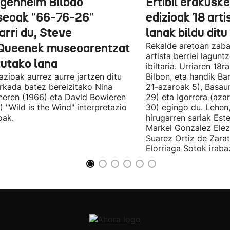
genheim Bilbao
Ertibil erakusk
eoak "66-76-26"
edizioak 18 arti
arri du, Steve
lanak bildu ditu
ueenek museoarentzat
Rekalde aretoan zaba
artista berriei lagun
tutako lana
ibiltaria. Urriaren 18
lazioak aurrez aurre jartzen ditu
Bilbon, eta handik Ba
kada batez bereizitako Nina
21-azaroak 5), Basaur
eren (1966) eta David Bowieren
29) eta Igorrera (az
) "Wild is the Wind" interpretazio
30) egingo du. Lehen,
oak.
hirugarren sariak Est
Markel Gonzalez Elez
Suarez Ortiz de Zara
Elorriaga Sotok irabaz