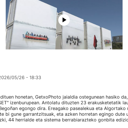
2026/05/26 - 18:33
dituen honetan, GetxoPhoto jaialdia ostegunean hasiko da,
SET" izenburupean. Antolatu dituzten 23 erakusketetatik la
Begoñan egongo dira. Ereagako pasealekua eta Algortako
te bi gune garrantzitsuak, eta azken horretan egingo dute 
zki, 44 herrialde eta sistema berrabiarazteko gonbita ediz