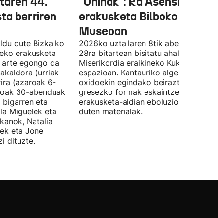
etaren 44.
"Uhinak": Ra Asensiren
sta berriren
erakusketa Bilboko Euskal
Museoan
ldu dute Bizkaiko
2026ko uztailaren 8tik abenduaren
tzeko erakusketa
28ra bitartean bisitatu ahal izango da
ra arte egongo da
Miserikordia eraikineko Kukula
rakaldora (urriak
espazioan. Kantauriko algekin eta
ira (azaroak 6-
oxidoekin egindako beiraztatutako
aroak 30-abenduak
gresezko formak eskaintzen ditu,
 bigarren eta
erakusketa-aldian eboluzionatzen
ela Miguelek eta
duten materialak.
kanok, Natalia
tek eta Jone
i dituzte.