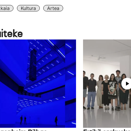
zkaia
Kultura
Artea
aiteke