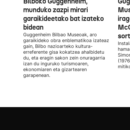
Bilboko Guggenheim,
Gug
munduko zazpi mirari
Mus
garaikideetako bat izateko
irag
bidean
McQ
Guggenheim Bilbao Museoak, aro
sor
garaikideko obra enblematikoa izateaz
Insta
gain, Bilbo nazioarteko kultura-
hamar
erreferente gisa kokatzea ahalbidetu
Simon
du, eta eragin sakon zein onuragarria
(1976
izan du inguruko turismoaren,
mitik
ekonomiaren eta gizartearen
garapenean.