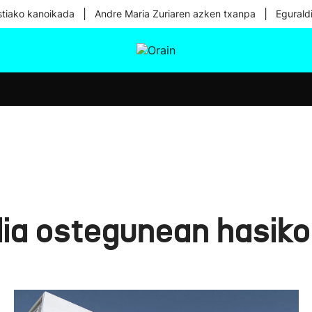
|
|
tiako kanoikada
Andre Maria Zuriaren azken txanpa
Egurald
tura
Ikusmiran
Egural
Osasuna
Teknologia
dia ostegunean hasiko