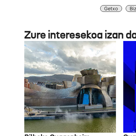
Getxo
Bi
Zure interesekoa izan d