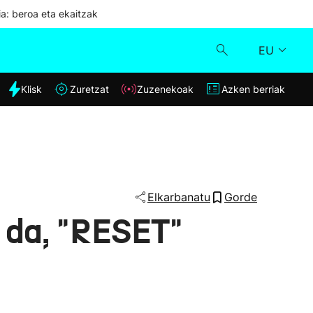
ia: beroa eta ekaitzak
EU
dia
Klisk
Zuretzat
Zuzenekoak
Azken berriak
Klisk
Zuzenekoak
Zuretzat
Elkarbanatu
Gorde
 da, "RESET"
Azken berriak