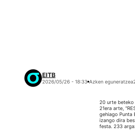
EITB
2026/05/26 - 18:33
Azken eguneratzea
20 urte beteko 
21era arte, "RE
gehiago Punta 
izango dira bes
festa. 233 arga