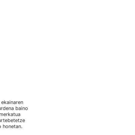
 ekainaren
urdena baino
 merkatua
urtebetetze
io honetan.