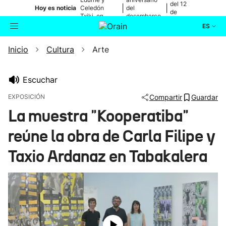
del 12
|
|
Hoy es noticia
Celedón
del
de
Txiki, en
desembarco
agosto
directo
de Elkano
ES
Inicio
Cultura
Arte
Actualidad
Buscador
Política
Escuchar
EXPOSICIÓN
Compartir
Guardar
Cultura
La muestra "Kooperatiba"
reúne la obra de Carla Filipe y
Ikusmiran
Taxio Ardanaz en Tabakalera
Eguraldia