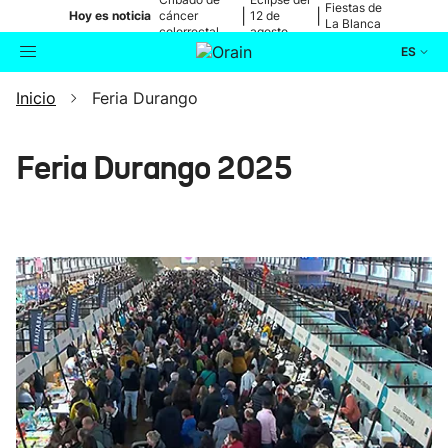
Fiestas de
|
|
Hoy es noticia
cáncer
12 de
La Blanca
colorrectal
agosto
ES
Inicio
Feria Durango
Actualidad
Buscador
Política
Feria Durango 2025
Cultura
Ikusmiran
Eguraldia