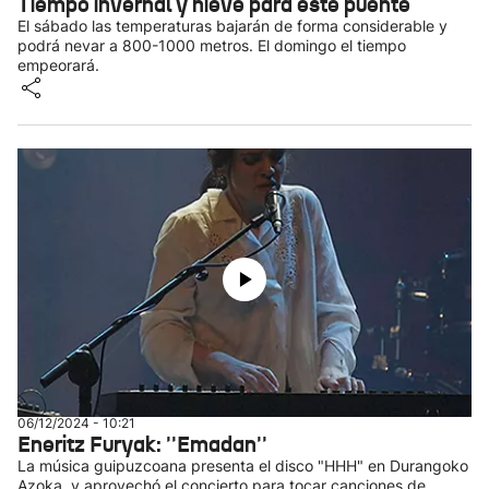
Tiempo invernal y nieve para este puente
El sábado las temperaturas bajarán de forma considerable y
podrá nevar a 800-1000 metros. El domingo el tiempo
empeorará.
06/12/2024 - 10:21
Eneritz Furyak: ''Emadan''
La música guipuzcoana presenta el disco "HHH" en Durangoko
Azoka, y aprovechó el concierto para tocar canciones de