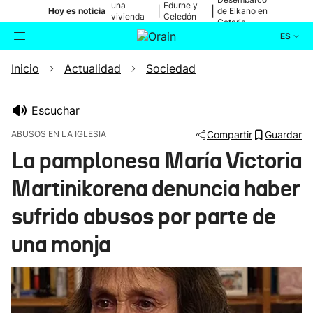
una
Edurne y
|
|
Hoy es noticia
de Elkano en
vivienda
Celedón
Getaria
de Bilbao
Txiki
ES
Inicio
Actualidad
Sociedad
Actualidad
Buscador
Política
Escuchar
ABUSOS EN LA IGLESIA
Compartir
Guardar
Cultura
La pamplonesa María Victoria
Martinikorena denuncia haber
Ikusmiran
sufrido abusos por parte de
Eguraldia
una monja