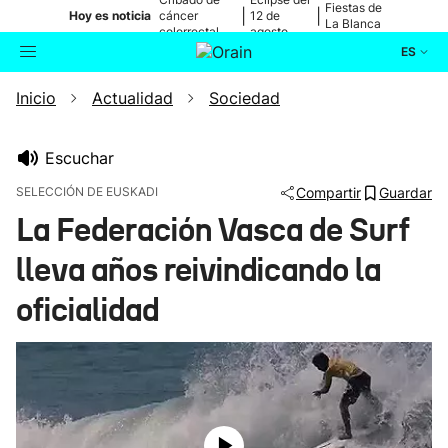
Fiestas de
|
|
Hoy es noticia
cáncer
12 de
La Blanca
colorrectal
agosto
ES
Inicio
Actualidad
Sociedad
Actualidad
Buscador
Política
Escuchar
SELECCIÓN DE EUSKADI
Compartir
Guardar
Cultura
La Federación Vasca de Surf
lleva años reivindicando la
Ikusmiran
oficialidad
Eguraldia