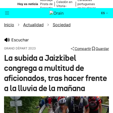
Celedón en
|
|
Hoy es noticia
Pirata de
portuguesas
Vitoria-
Donostia
en las playas
Gasteiz
ES
Inicio
Actualidad
Sociedad
Actualidad
Buscador
Política
Escuchar
GRAND DÈPART 2023
Compartir
Guardar
Cultura
La subida a Jaizkibel
congrega a multitud de
Ikusmiran
aficionados, tras hacer frente
Eguraldia
a la lluvia de la mañana