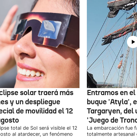
clipse solar traerá más
Entramos en el 
nes y un despliegue
buque 'Atyla', 
cial de movilidad el 12
Targaryen, del 
agosto
'Juego de Tron
lipse total de Sol será visible el 12
La embarcación fue f
osto al atardecer, un fenómeno
totalmente artesanal