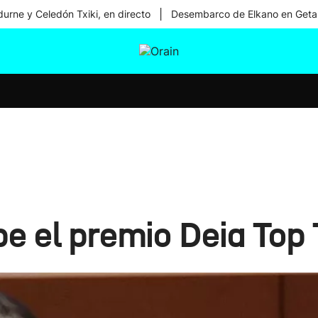
|
urne y Celedón Txiki, en directo
Desembarco de Elkano en Geta
tura
Ikusmiran
Egural
Salud
Tecnología
be el premio Deia Top 