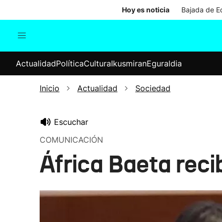
Hoy es noticia
Bajada de Ed
Actualidad
Política
Cul
Actualidad
Política
Cultura
Ikusmiran
Eguraldia
Sociedad
Elecciones
Economía
Inicio
Actualidad
Sociedad
Internacional
Escuchar
COMUNICACIÓN
África Baeta reci