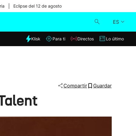
|
ria
Eclipse del 12 de agosto
ES
dia
Klisk
Para ti
Directos
Lo último
Klisk
Directos
Para ti
Compartir
Guardar
Talent
Lo último