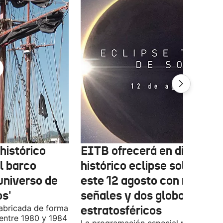
histórico
EITB ofrecerá en directo e
el barco
histórico eclipse solar de
universo de
este 12 agosto con múltipl
os'
señales y dos globos
abricada de forma
estratosféricos
 entre 1980 y 1984