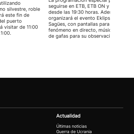
La programación especial podrá
utilizando
seguirse en ETB, ETB ON y ORAIN
o silvestre, roble
desde las 19:30 horas. Además, EITB
rá este fin de
organizará el evento Eklipse Gaua en
del puerto
Sagües, con pantallas para seguir el
á visitar de 11:00
fenómeno en directo, música y repar
1:00.
de gafas para su observación segura.
Actualidad
Últimas noticias
Guerra de Ucrania