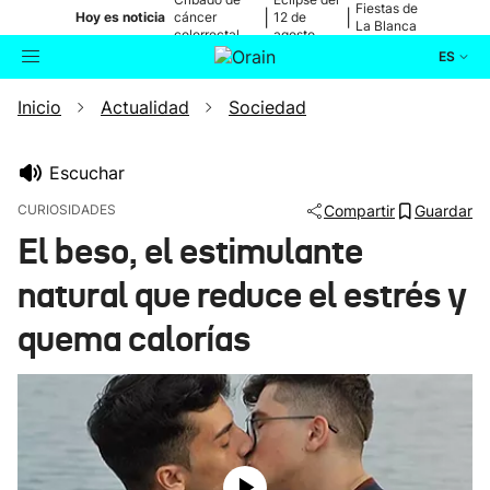
Fiestas de
|
|
Hoy es noticia
cáncer
12 de
La Blanca
colorrectal
agosto
ES
Inicio
Actualidad
Sociedad
Actualidad
Buscador
Política
Escuchar
CURIOSIDADES
Compartir
Guardar
Cultura
El beso, el estimulante
natural que reduce el estrés y
Ikusmiran
quema calorías
Eguraldia