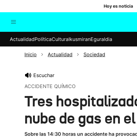
Hoy es noticia
Actualidad
Política
Cul
Actualidad
Política
Cultura
Ikusmiran
Eguraldia
Sociedad
Elecciones
Economía
Inicio
Actualidad
Sociedad
Internacional
Escuchar
ACCIDENTE QUÍMICO
Tres hospitalizad
nube de gas en el
Sobre las 14:30 horas un accidente ha provocado