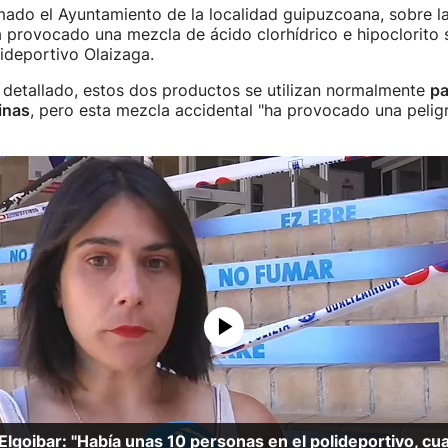
mado el Ayuntamiento de la localidad guipuzcoana, sobre l
 provocado una mezcla de ácido clorhídrico e hipoclorito 
lideportivo Olaizaga.
 detallado, estos dos productos se utilizan normalmente
pa
inas
, pero esta mezcla accidental "ha provocado una pelig
Elgoibar: "Había unas 10 personas en el polideportivo, cua