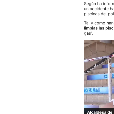
Según ha infor
un accidente ha
piscinas del po
Tal y como han
limpias las pisc
gas".
Alcaldesa de 