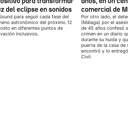
positivo para transformar
años, en un cen
uz del eclipse en sonidos
comercial de M
Sound para seguir cada fase del
Por otro lado, el det
eno astronómico del próximo 12
(Málaga) por el asesi
osto en diferentes puntos de
de 45 años confesó se
vación inclusivos.
crimen en un diario q
durante su huida y qu
puerta de la casa de 
encontró y lo entregó
Civil.