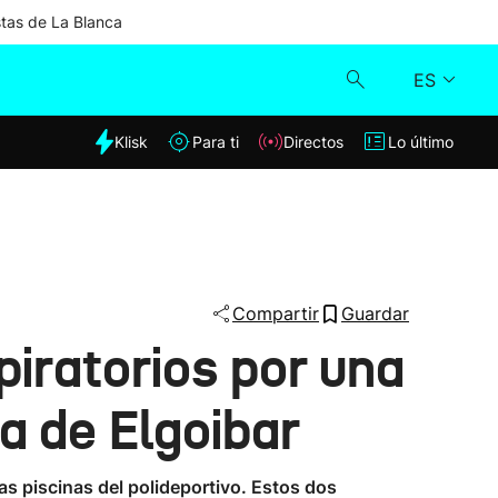
stas de La Blanca
ES
dia
Klisk
Para ti
Directos
Lo último
Klisk
Directos
Para ti
Compartir
Guardar
iratorios por una
Lo último
a de Elgoibar
as piscinas del polideportivo. Estos dos