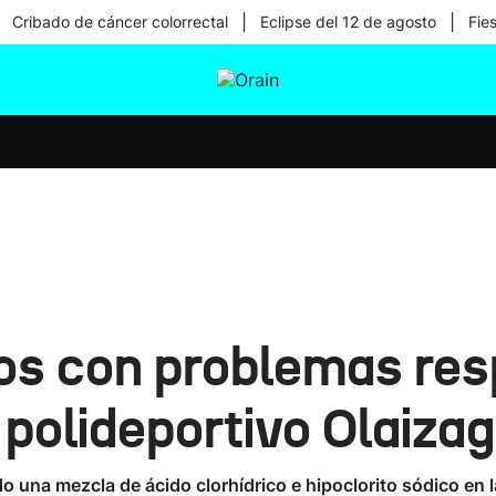
|
|
Cribado de cáncer colorrectal
Eclipse del 12 de agosto
Fie
tura
Ikusmiran
Egural
Salud
Tecnología
os con problemas resp
 polideportivo Olaizag
 una mezcla de ácido clorhídrico e hipoclorito sódico en l