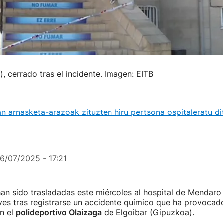
, cerrado tras el incidente. Imagen: EITB
an arnasketa-arazoak zituzten hiru pertsona ospitaleratu d
16/07/2025 - 17:21
han sido trasladadas este miércoles al hospital de Mendar
eves tras registrarse un accidente químico que ha provocad
n el
polideportivo Olaizaga
de Elgoibar (Gipuzkoa).