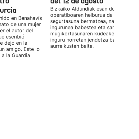
tro
del 12 de agosto
urcia
Bizkaiko Aldundiak esan duenez,
operatiboaren helburua da pertsonen
enido en Benahavís
segurtasuna bermatzea, natura-
nato de una mujer
ingurunea babestea eta sarbideen eta
r el autor del
mugikortasunaren kudeaketa erraztea
ue escribió
inguru horretan jendetza batzea
e dejó en la
aurreikusten baita.
un amigo. Este lo
 a la Guardia