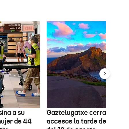
ina a su
Gaztelugatxe cerrará sus
mujer de 44
accesos la tarde del eclips