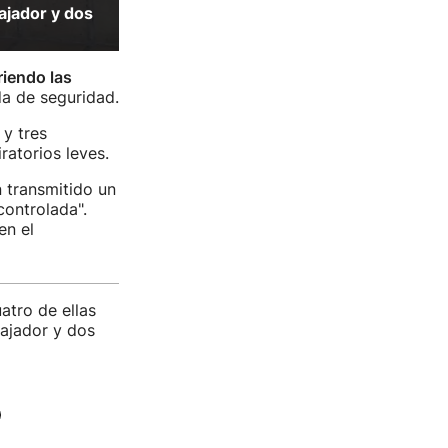
bajador y dos
riendo las
a de seguridad.
y tres
atorios leves.
 transmitido un
controlada".
en el
atro de ellas
bajador y dos