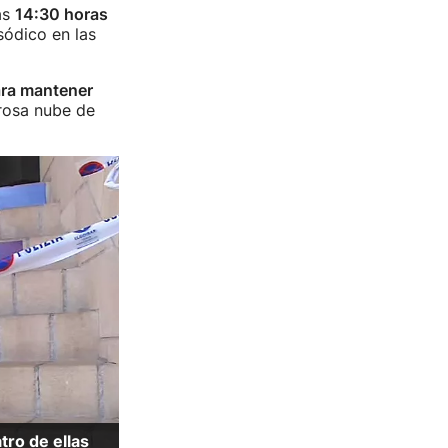
as
14:30 horas
sódico en las
ra mantener
rosa nube de
tro de ellas