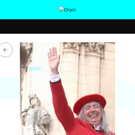
tura
Ikusmiran
Egural
Salud
Tecnología