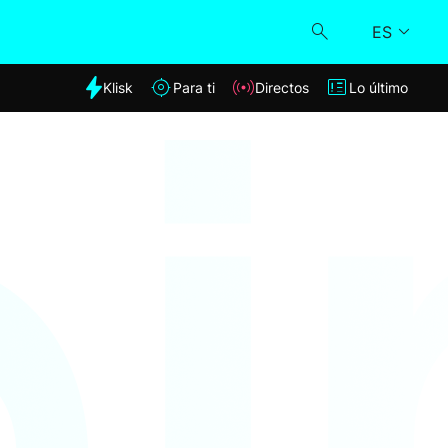
ES
dia
Klisk
Para ti
Directos
Lo último
Klisk
Directos
Para ti
Lo último