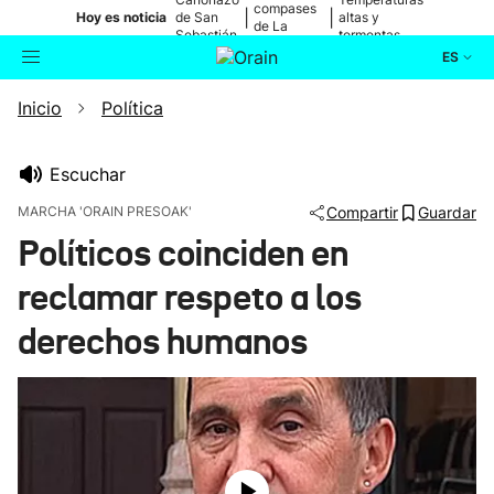
compases
|
|
Hoy es noticia
de San
altas y
de La
Sebastián
tormentas
Blanca
ES
Inicio
Política
Actualidad
Buscador
Política
Escuchar
MARCHA 'ORAIN PRESOAK'
Compartir
Guardar
Cultura
Políticos coinciden en
reclamar respeto a los
Ikusmiran
derechos humanos
Eguraldia