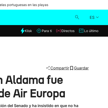
las portuguesas en las playas
ES
dia
Klisk
Para ti
Directos
Lo último
Klisk
Directos
Para ti
Compartir
Guardar
n Aldama fue
Lo último
de Air Europa
ión del Senado y ha insistido en que no ha