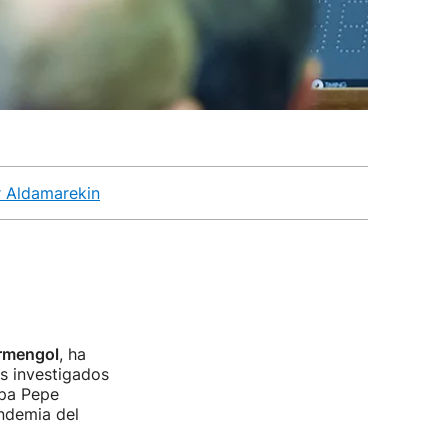
r Aldamarekin
rmengol
, ha
os investigados
opa Pepe
andemia del