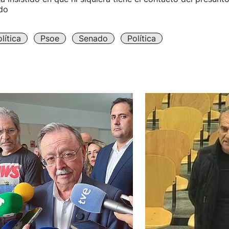
do
lítica
Psoe
Senado
Política