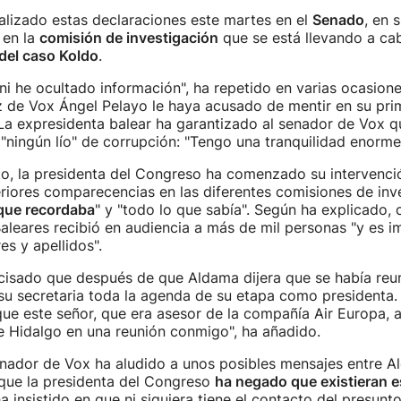
alizado estas declaraciones este martes en el
Senado
, en 
 en la
comisión de investigación
que se está llevando a c
del caso Koldo
.
ni he ocultado información", ha repetido en varias ocasion
z de Vox Ángel Pelayo le haya acusado de mentir en su pri
 La expresidenta balear ha garantizado al senador de Vox q
"ningún lío" de corrupción: "Tengo una tranquilidad enorme
to, la presidenta del Congreso ha comenzado su intervenc
riores comparecencias en las diferentes comisiones de inv
 que recordaba
" y "todo lo que sabía". Según ha explicado,
aleares recibió en audiencia a más de mil personas "y es i
s y apellidos".
ecisado que después de que Aldama dijera que se había reun
su secretaria toda la agenda de su etapa como presidenta.
ue este señor, que era asesor de la compañía Air Europa,
e Hidalgo en una reunión conmigo", ha añadido.
enador de Vox ha aludido a unos posibles mensajes entre A
 que la presidenta del Congreso
ha negado que existieran 
a insistido en que ni siquiera tiene el contacto del presun