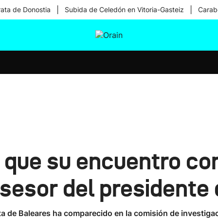
|
|
rata de Donostia
Subida de Celedón en Vitoria-Gasteiz
Carabe
tura
Ikusmiran
Egural
Salud
Tecnología
 que su encuentro co
sesor del presidente 
a de Baleares ha comparecido en la comisión de investigac