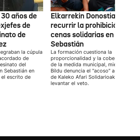
e 30 años de
Elkarrekin Donostia estudi
exjefes de
recurrir la prohibición de la
inato de
cenas solidarias en San
ez
Sebastián
tegraban la cúpula
La formación cuestiona la
 acordado de
proporcionalidad y la cobertura juríd
esinato del
de la medida municipal, mientras EH
an Sebastián en
Bildu denuncia el "acoso" a voluntari
el escrito de
de Kaleko Afari Solidarioak y pide
levantar el veto.