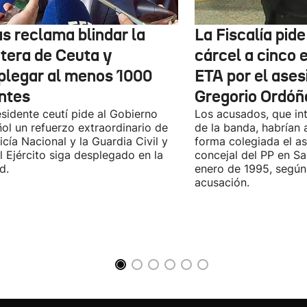
as reclama blindar la
La Fiscalía pid
ntera de Ceuta y
cárcel a cinco 
plegar al menos 1000
ETA por el ases
ntes
Gregorio Ordóñ
esidente ceutí pide al Gobierno
Los acusados, que in
ol un refuerzo extraordinario de
de la banda, habrían
licía Nacional y la Guardia Civil y
forma colegiada el as
l Ejército siga desplegado en la
concejal del PP en S
d.
enero de 1995, según 
acusación.