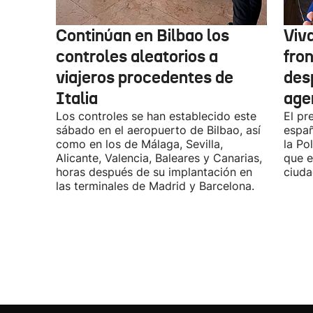
Continúan en Bilbao los
Viv
controles aleatorios a
fro
viajeros procedentes de
des
Italia
age
Los controles se han establecido este
El pr
sábado en el aeropuerto de Bilbao, así
españ
como en los de Málaga, Sevilla,
la Po
Alicante, Valencia, Baleares y Canarias,
que e
horas después de su implantación en
ciuda
las terminales de Madrid y Barcelona.