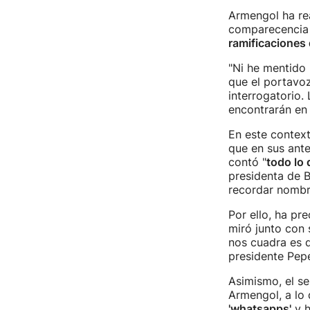
Armengol ha re
comparecencia
ramificaciones 
"Ni he mentido 
que el portavo
interrogatorio.
encontrarán en 
En este contex
que en sus ante
contó "
todo lo
presidenta de B
recordar nombre
Por ello, ha pr
miró junto con 
nos cuadra es q
presidente Pep
Asimismo, el s
Armengol, a lo
'whatsapps'
y h