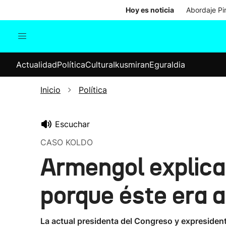
Hoy es noticia
Abordaje Pi
Actualidad
Política
Cul
Actualidad
Política
Cultura
Ikusmiran
Eguraldia
Sociedad
Elecciones
Economía
Inicio
Política
Internacional
Escuchar
CASO KOLDO
Armengol explica
porque éste era a
La actual presidenta del Congreso y expresident