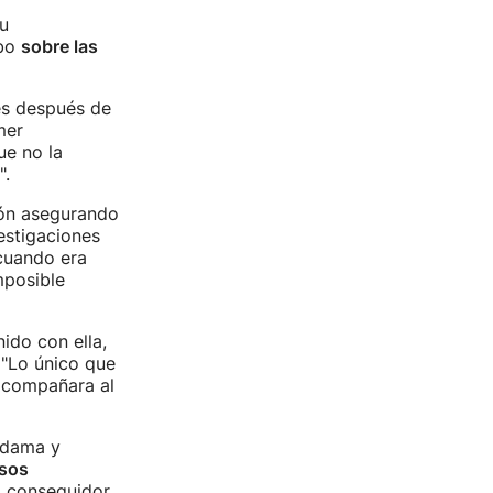
su
abo
sobre las
es después de
mer
ue no la
".
ión asegurando
estigaciones
 cuando era
mposible
ido con ella,
 "Lo único que
 acompañara al
ldama y
esos
to conseguidor