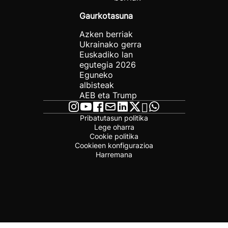
Gaurkotasuna
Azken berriak
Ukrainako gerra
Euskadiko lan
egutegia 2026
Eguneko
albisteak
AEB eta Trump
Pribatutasun politika
Lege oharra
Cookie politika
Cookieen konfigurazioa
Harremana