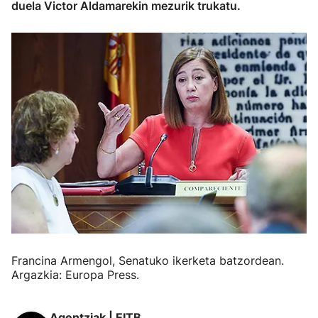
duela Victor Aldamarekin mezurik trukatu.
Francina Armengol, Senatuko ikerketa batzordean.
Argazkia: Europa Press.
Agentziak | EITB