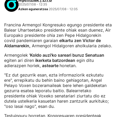
2025/07/08 - 12:35
Azken eguneratzea
2025/07/08 - 12:35
Francina Armengol Kongresuko egungo presidente eta
Balear Uharteetako presidente ohiak esan duenez, Air
Europako presidente ohia zen Pepe Hidalgorekin
covid pandemiaren garaian
elkartu zen Victor de
Aldamarekin,
Armengol Hidalgoren aholkularia zelako.
Armengolek
'Koldo auzi'ko sareari buruz Senatuan
egiten ari diren
ikerketa batzordean
egin ditu
adierazpen horiek,
astearte
honetan.
"Ez dut gezurrik esan, ezta informaziorik ezkutatu
ere", errepikatu du behin baino gehiagotan, Angel
Pelayo Voxen bozeramaileak bere lehen galdeketan
gezurra esatea leporatu baitio. Balearretako
presidente ohiak Voxeko senatariari ziurtatu dio ez
dutela ustelkeria kasuetan haren zantzurik aurkituko;
"oso lasai nago", esan du.
Testuinguru horretan, Kongresuaren presidenteak