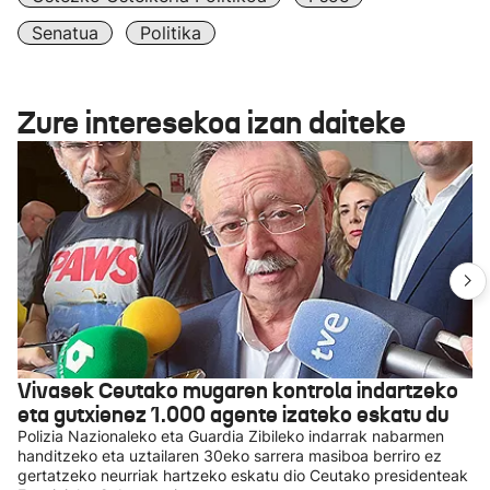
Senatua
Politika
Zure interesekoa izan daiteke
Vivasek Ceutako mugaren kontrola indartzeko
eta gutxienez 1.000 agente izateko eskatu du
Polizia Nazionaleko eta Guardia Zibileko indarrak nabarmen
handitzeko eta uztailaren 30eko sarrera masiboa berriro ez
gertatzeko neurriak hartzeko eskatu dio Ceutako presidenteak