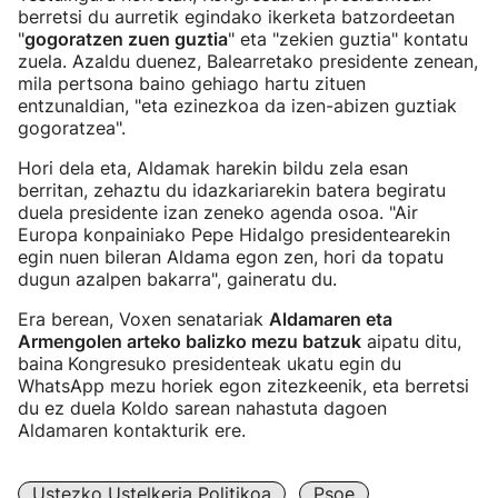
berretsi du aurretik egindako ikerketa batzordeetan
"
gogoratzen zuen guztia
" eta "zekien guztia" kontatu
zuela. Azaldu duenez, Balearretako presidente zenean,
mila pertsona baino gehiago hartu zituen
entzunaldian, "eta ezinezkoa da izen-abizen guztiak
gogoratzea".
Hori dela eta, Aldamak harekin bildu zela esan
berritan, zehaztu du idazkariarekin batera begiratu
duela presidente izan zeneko agenda osoa. "Air
Europa konpainiako Pepe Hidalgo presidentearekin
egin nuen bileran Aldama egon zen, hori da topatu
dugun azalpen bakarra", gaineratu du.
Era berean, Voxen senatariak
Aldamaren eta
Armengolen arteko balizko mezu batzuk
aipatu ditu,
baina
Kongresuko presidenteak ukatu egin du
WhatsApp mezu horiek egon zitezkeenik, eta berretsi
du ez duela Koldo sarean nahastuta dagoen
Aldamaren kontakturik ere.
Ustezko Ustelkeria Politikoa
Psoe