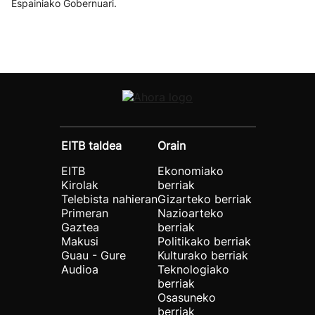
Espainiako Gobernuari.
EITB taldea
Orain
EITB
Ekonomiako
Kirolak
berriak
Telebista nahieran
Gizarteko berriak
Primeran
Nazioarteko
Gaztea
berriak
Makusi
Politikako berriak
Guau - Gure
Kulturako berriak
Audioa
Teknologiako
berriak
Osasuneko
berriak