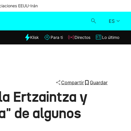
iaciones EEUU-Irán
ES
dia
Klisk
Para ti
Directos
Lo último
Klisk
Directos
Para ti
Compartir
Guardar
la Ertzaintza y
Lo último
ia" de algunos