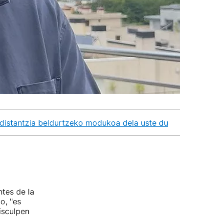
kidistantzia beldurtzeko modukoa dela uste du
tes de la
o, "es
isculpen