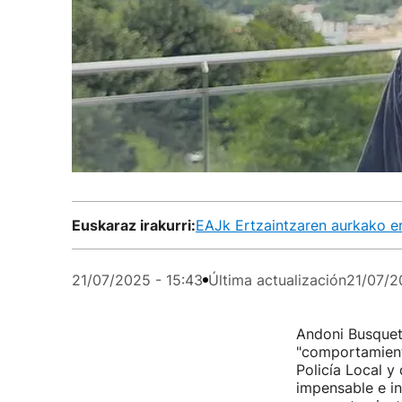
Euskaraz irakurri:
EAJk Ertzaintzaren aurkako er
21/07/2025 - 15:43
Última actualización
21/07/2
Andoni Busquet
"comportamient
Policía Local y 
impensable e in