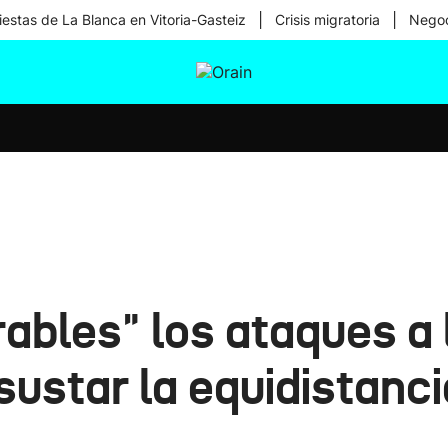
|
|
iestas de La Blanca en Vitoria-Gasteiz
Crisis migratoria
Negoc
tura
Ikusmiran
Egural
Salud
Tecnología
rables" los ataques a 
sustar la equidistanc