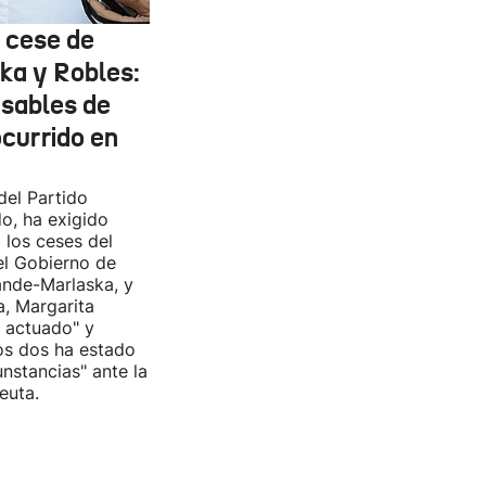
l cese de
ka y Robles:
nsables de
ocurrido en
del Partido
do, ha exigido
 los ceses del
del Gobierno de
nde-Marlaska, y
a, Margarita
r actuado" y
os dos ha estado
cunstancias" ante la
euta.