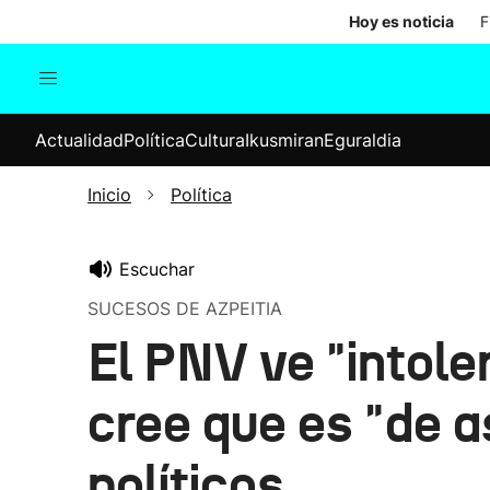
Hoy es noticia
F
Actualidad
Política
Cul
Actualidad
Política
Cultura
Ikusmiran
Eguraldia
Sociedad
Elecciones
Economía
Inicio
Política
Internacional
Escuchar
SUCESOS DE AZPEITIA
El PNV ve "intole
cree que es "de a
políticos