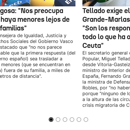
gosa: "Nos preocupa
Tellado exige e
 haya menores lejos de
Grande-Marlas
familias"
"Son los respo
nsejera de Igualdad, Justicia y
todo lo que ha 
hos Sociales del Gobierno Vasco
Ceuta"
stacado que "no nos parece
able que la primera respuesta (del
El secretario general 
rno español) sea trasladar a
Popular, Miguel Tella
 menores (que se encuentran en
desde Vitoria-Gasteiz
) fuera de su familia, a miles de
ministro de Interior 
etros de distancia".
España, Fernando Gra
la ministra de Defens
Robles, por "no habe
porque "ninguno de l
a la altura de las cir
crisis migratoria de C