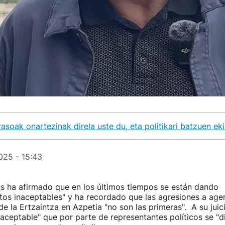
asoak onartezinak direla uste du, eta politikari batzuen e
025 - 15:43
s ha afirmado que en los últimos tiempos se están dando
os inaceptables" y ha recordado que las agresiones a agen
de la Ertzaintza en Azpetia "no son las primeras". A su juici
aceptable" que por parte de representantes políticos se "d